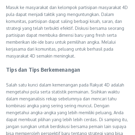
Masuk ke masyarakat dan kelompok partisipan masyarakat 4D
pula dapat menjadi taktik yang menguntungkan. Dalam
komunitas, partisipan dapat saling berbagi kisah, saran, dan
strategi yang telah terbukti efektif. Diskusi bersama seorang
partisipan dapat membuka dimensi baru yang fresh serta
memberikan ide-ide baru untuk pemilihan angka. Melalui
kerjasama dari komunitas, peluang untuk berhasil pada
masyarakat 4D semakin meningkat.
Tips dan Tips Berkemenangan
Salah satu kunci dalam kemenangan pada Rakyat 4D adalah
mengetahui pola serta statistik permainan. Sisihkan waktu
dalam menganalisis rekap sebelumnya dan mencari tahu
kombinasi angka yang sering sering muncul. Dengan
mengetahui angka-angka yang lebih memiliki peluang, Anda
dapat membuat pilihan yang lebih lebih cerdas. Di samping itu,
jangan sungkan untuk berdiskusi bersama pemain lain supaya
bisa memperoleh perspektif baru tentang strategi yang bisa