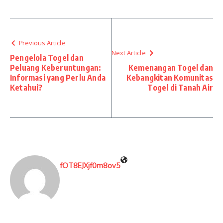
Previous Article
Next Article
Pengelola Togel dan
Peluang Keberuntungan:
Kemenangan Togel dan
Informasi yang Perlu Anda
Kebangkitan Komunitas
Ketahui?
Togel di Tanah Air
fOT8EJXjf0m8ov5