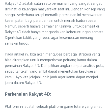
Rakyat 4D adalah salah satu permainan yang sangat sangat
diminati di kalangan masyarakat saat ini. Dengan konsep yang
sangat sederhana tetapi menarik, permainan ini menawarkan
kesempatan bagi para pemain untuk meraih hadiah besar.
Namun, seperti halnya permainan lainnya, untuk berhasil di
Rakyat 4D tidak hanya mengandalkan keberuntungan semata.
Diperlukan taktik yang tepat agar kesempatan menang
semakin tinggi.
Pada artikel ini, kita akan mengupas berbagai strategi yang
bisa diterapkan untuk memperbesar peluang kamu dalam
permainan Rakyat 4D. Dari pilihan angka sampai analisis pola,
setiap langkah yang ambil dapat menentukan kesuksesan
kamu. Ayo kita jelajahi lebih jauh agar kamu dapat menjadi
juara dalam Rakyat 4D.
Perkenalan Rakyat 4D:
Platform ini adalah sebuah platform game lotere yang amat