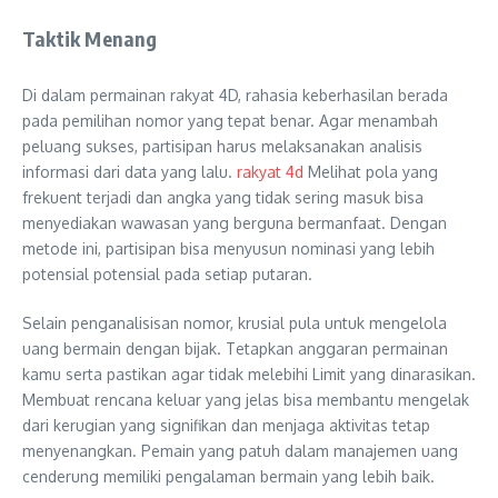
Taktik Menang
Di dalam permainan rakyat 4D, rahasia keberhasilan berada
pada pemilihan nomor yang tepat benar. Agar menambah
peluang sukses, partisipan harus melaksanakan analisis
informasi dari data yang lalu.
rakyat 4d
Melihat pola yang
frekuent terjadi dan angka yang tidak sering masuk bisa
menyediakan wawasan yang berguna bermanfaat. Dengan
metode ini, partisipan bisa menyusun nominasi yang lebih
potensial potensial pada setiap putaran.
Selain penganalisisan nomor, krusial pula untuk mengelola
uang bermain dengan bijak. Tetapkan anggaran permainan
kamu serta pastikan agar tidak melebihi Limit yang dinarasikan.
Membuat rencana keluar yang jelas bisa membantu mengelak
dari kerugian yang signifikan dan menjaga aktivitas tetap
menyenangkan. Pemain yang patuh dalam manajemen uang
cenderung memiliki pengalaman bermain yang lebih baik.