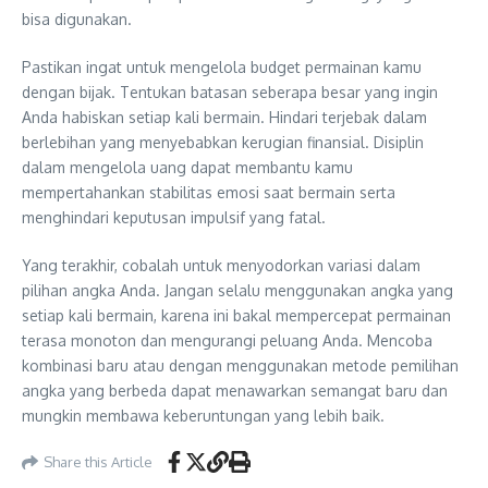
bisa digunakan.
Pastikan ingat untuk mengelola budget permainan kamu
dengan bijak. Tentukan batasan seberapa besar yang ingin
Anda habiskan setiap kali bermain. Hindari terjebak dalam
berlebihan yang menyebabkan kerugian finansial. Disiplin
dalam mengelola uang dapat membantu kamu
mempertahankan stabilitas emosi saat bermain serta
menghindari keputusan impulsif yang fatal.
Yang terakhir, cobalah untuk menyodorkan variasi dalam
pilihan angka Anda. Jangan selalu menggunakan angka yang
setiap kali bermain, karena ini bakal mempercepat permainan
terasa monoton dan mengurangi peluang Anda. Mencoba
kombinasi baru atau dengan menggunakan metode pemilihan
angka yang berbeda dapat menawarkan semangat baru dan
mungkin membawa keberuntungan yang lebih baik.
Share this Article