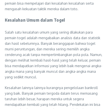
pemain bisa mempelajari dari kesalahan kesalahan serta
mengasah kekuatan taktik mereka dalam toto.
Kesalahan Umum dalam Togel
Salah satu kesalahan umum yang sering dilakukan para
pemain togel adalah mengabaikan analisis data dan statistik
dan hasil sebelumnya. Banyak beranggapan bahwa togel
murni peruntungan, dan mereka sering memilih angka
cenderung acak tanpa mempertimbangkan pola pola. Namun,
dengan melihat kembali hasil-hasil yang telah keluar, pemain
bisa mendapatkan informasi yang lebih baik mengenai angka-
angka mana yang banyak muncul dan angka-angka mana
yang sedikit muncul.
Kesalahan lainnya lainnya kurangnya pengelolaan bankroll
yang baik. Banyak pemain tergoda dalam terus memasang
taruhan lebih besar, harapan mereka untuk segera
mendapatkan kembali yang telah hilang. Pendekatan ini bisa