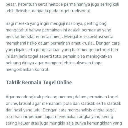
besar. Ketentuan serta metode permainannya juga sering kali
lebih fleksibel daripada pada togel tradisional.
Bagi mereka yang ingin menguji nasibnya, penting bagi
mengetahui bahwa permainan ini adalah permainan yang
bersifat bersifat entertainment. Mengatur ekspektasi serta
memahami risiko dalam permainan amat krusial. Dengan cara
yang bijak serta pengetahuan yang baik mengenai togel hari
ini dan jenis togel seperti toto, pemain bisa meningkatkan
peluang dirinya agar memperoleh kesuksesan tanpa
mengorbankan kontrol.
Taktik Bermain Togel Online
Agar mendongkrak peluang menang dalam permainan togel
online, krusial agar memahami pola dan statistik serta statistik
dari hasil yang lalu. Dengan cara menganalisis angka togel
toto hari ini, pemain dapat menemukan angka yang sering
sering keluar atau juga mungkin saja punya kemungkinan yang