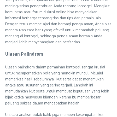
meningkatkan pengetahuan Anda tentang Iontogel. Mengikuti
komunitas atau forum diskusi online bisa menyediakan
informasi berharga tentang tips dan tips dari pemain lain.
Dengan terus mempelajari dan berbagi pengalaman, Anda bisa
menemukan cara baru yang efektif untuk menambah peluang
menang di Iontogel, sehingga pengalaman bermain Anda
menjadi lebih menyenangkan dan berfaedah.
Ulasan Palindrom
Ulasan palindrom dalam permainan iontogel sangat krusial
untuk memperhatikan pola yang mungkin muncul. Melalui
memeriksa hasil sebelumnya, ikut serta dapat menemukan
angka atau susunan yang sering terjadi. Langkah ini
memudahkan ikut serta untuk membuat keputusan yang lebih
bijak ketika menyusun bilangan, karena itu memperbesar
peluang sukses dalam mendapatkan hadiah.
Utilisasi analisis bolak balik juga memberi kesempatan ikut