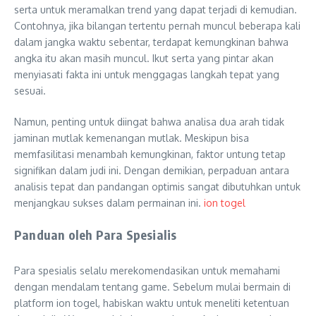
serta untuk meramalkan trend yang dapat terjadi di kemudian.
Contohnya, jika bilangan tertentu pernah muncul beberapa kali
dalam jangka waktu sebentar, terdapat kemungkinan bahwa
angka itu akan masih muncul. Ikut serta yang pintar akan
menyiasati fakta ini untuk menggagas langkah tepat yang
sesuai.
Namun, penting untuk diingat bahwa analisa dua arah tidak
jaminan mutlak kemenangan mutlak. Meskipun bisa
memfasilitasi menambah kemungkinan, faktor untung tetap
signifikan dalam judi ini. Dengan demikian, perpaduan antara
analisis tepat dan pandangan optimis sangat dibutuhkan untuk
menjangkau sukses dalam permainan ini.
ion togel
Panduan oleh Para Spesialis
Para spesialis selalu merekomendasikan untuk memahami
dengan mendalam tentang game. Sebelum mulai bermain di
platform ion togel, habiskan waktu untuk meneliti ketentuan