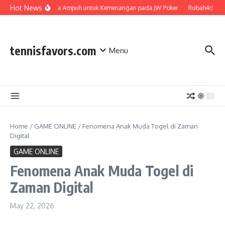
Skip to content
Hot News
Rencana Ampuh untuk Kemenangan pada JW Poker
Rubah4d: Inov
tennisfavors.com
Menu
Home
/
GAME ONLINE
/
Fenomena Anak Muda Togel di Zaman
Digital
GAME ONLINE
Fenomena Anak Muda Togel di
Zaman Digital
May 22, 2026