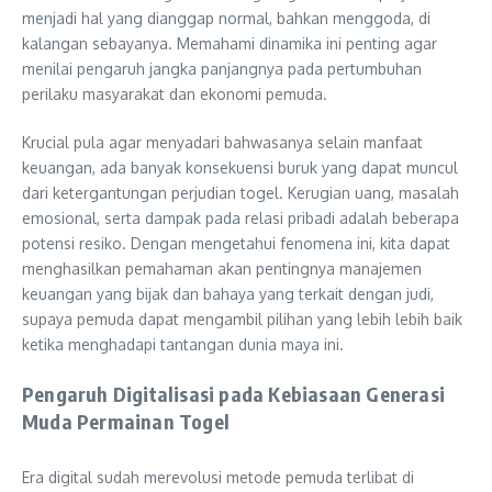
menjadi hal yang dianggap normal, bahkan menggoda, di
kalangan sebayanya. Memahami dinamika ini penting agar
menilai pengaruh jangka panjangnya pada pertumbuhan
perilaku masyarakat dan ekonomi pemuda.
Krucial pula agar menyadari bahwasanya selain manfaat
keuangan, ada banyak konsekuensi buruk yang dapat muncul
dari ketergantungan perjudian togel. Kerugian uang, masalah
emosional, serta dampak pada relasi pribadi adalah beberapa
potensi resiko. Dengan mengetahui fenomena ini, kita dapat
menghasilkan pemahaman akan pentingnya manajemen
keuangan yang bijak dan bahaya yang terkait dengan judi,
supaya pemuda dapat mengambil pilihan yang lebih lebih baik
ketika menghadapi tantangan dunia maya ini.
Pengaruh Digitalisasi pada Kebiasaan Generasi
Muda Permainan Togel
Era digital sudah merevolusi metode pemuda terlibat di