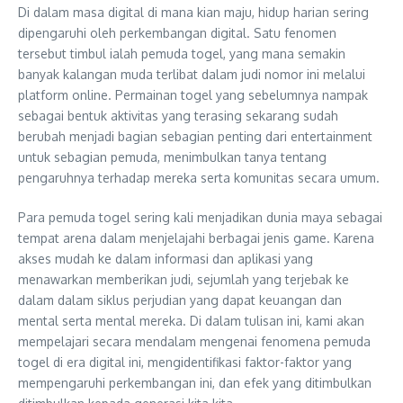
Di dalam masa digital di mana kian maju, hidup harian sering
dipengaruhi oleh perkembangan digital. Satu fenomen
tersebut timbul ialah pemuda togel, yang mana semakin
banyak kalangan muda terlibat dalam judi nomor ini melalui
platform online. Permainan togel yang sebelumnya nampak
sebagai bentuk aktivitas yang terasing sekarang sudah
berubah menjadi bagian sebagian penting dari entertainment
untuk sebagian pemuda, menimbulkan tanya tentang
pengaruhnya terhadap mereka serta komunitas secara umum.
Para pemuda togel sering kali menjadikan dunia maya sebagai
tempat arena dalam menjelajahi berbagai jenis game. Karena
akses mudah ke dalam informasi dan aplikasi yang
menawarkan memberikan judi, sejumlah yang terjebak ke
dalam dalam siklus perjudian yang dapat keuangan dan
mental serta mental mereka. Di dalam tulisan ini, kami akan
mempelajari secara mendalam mengenai fenomena pemuda
togel di era digital ini, mengidentifikasi faktor-faktor yang
mempengaruhi perkembangan ini, dan efek yang ditimbulkan