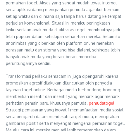
permainan togel. Akses yang sangat mudah lewat internet
serta aplikasi daring mengizinkan pemuda agar ikut bermain
setiap waktu dan di mana saja tanpa harus datang ke tempat
perjudian konvensional. Situasi ini memicu peningkatan
keikutsertaan anak muda di aktivitas togel, membuatnya jadi
lebih populer dalam kehidupan sehari-hari mereka. Selain itu
anonimitas yang diberikan oleh platform online menekan
perasaan malu dan stigma yang bisa dialami, sehingga lebih
banyak anak muda yang berani berani mencoba
peruntungannya sendiri.
Transformasi perilaku semacam ini juga dipengaruhi karena
promosikan agresif dilakukan diluncurkan oleh penyedia
layanan togel online. Berbagai media berbondong-bondong
memberikan insentif dan insentif yang menarik agar menarik
perhatian pemain baru, khususnya pemuda.
pemudatogel
Strategi pemasaran yang inovatif memanfaatkan media sosial
serta pengaruh dalam mendekati target muda, menciptakan
gambaran positif serta menyengat mengenai permainan togel.
Melalui cara ini, mereka menjadi lebih terperangkap dalam