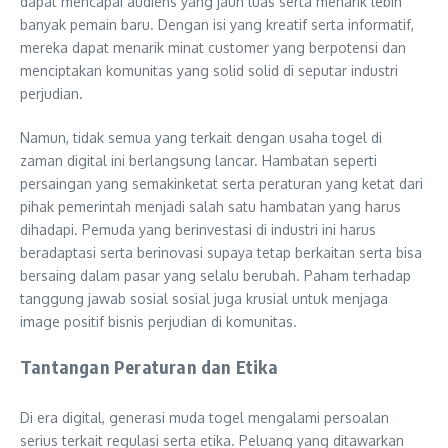
dapat mencapai audiens yang jauh luas serta menarik lebih
banyak pemain baru. Dengan isi yang kreatif serta informatif,
mereka dapat menarik minat customer yang berpotensi dan
menciptakan komunitas yang solid solid di seputar industri
perjudian.
Namun, tidak semua yang terkait dengan usaha togel di
zaman digital ini berlangsung lancar. Hambatan seperti
persaingan yang semakinketat serta peraturan yang ketat dari
pihak pemerintah menjadi salah satu hambatan yang harus
dihadapi. Pemuda yang berinvestasi di industri ini harus
beradaptasi serta berinovasi supaya tetap berkaitan serta bisa
bersaing dalam pasar yang selalu berubah. Paham terhadap
tanggung jawab sosial sosial juga krusial untuk menjaga
image positif bisnis perjudian di komunitas.
Tantangan Peraturan dan Etika
Di era digital, generasi muda togel mengalami persoalan
serius terkait regulasi serta etika. Peluang yang ditawarkan