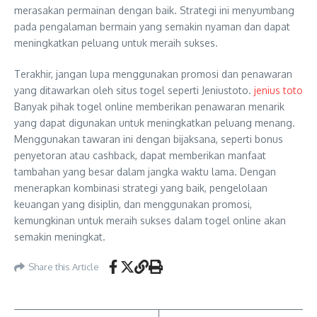
merasakan permainan dengan baik. Strategi ini menyumbang
pada pengalaman bermain yang semakin nyaman dan dapat
meningkatkan peluang untuk meraih sukses.
Terakhir, jangan lupa menggunakan promosi dan penawaran
yang ditawarkan oleh situs togel seperti Jeniustoto.
jenius toto
Banyak pihak togel online memberikan penawaran menarik
yang dapat digunakan untuk meningkatkan peluang menang.
Menggunakan tawaran ini dengan bijaksana, seperti bonus
penyetoran atau cashback, dapat memberikan manfaat
tambahan yang besar dalam jangka waktu lama. Dengan
menerapkan kombinasi strategi yang baik, pengelolaan
keuangan yang disiplin, dan menggunakan promosi,
kemungkinan untuk meraih sukses dalam togel online akan
semakin meningkat.
Share this Article