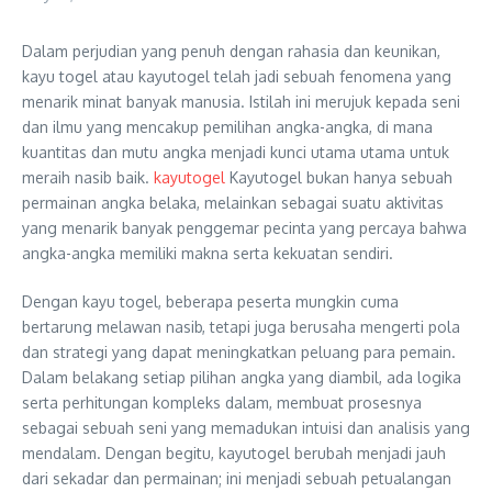
Dalam perjudian yang penuh dengan rahasia dan keunikan,
kayu togel atau kayutogel telah jadi sebuah fenomena yang
menarik minat banyak manusia. Istilah ini merujuk kepada seni
dan ilmu yang mencakup pemilihan angka-angka, di mana
kuantitas dan mutu angka menjadi kunci utama utama untuk
meraih nasib baik.
kayutogel
Kayutogel bukan hanya sebuah
permainan angka belaka, melainkan sebagai suatu aktivitas
yang menarik banyak penggemar pecinta yang percaya bahwa
angka-angka memiliki makna serta kekuatan sendiri.
Dengan kayu togel, beberapa peserta mungkin cuma
bertarung melawan nasib, tetapi juga berusaha mengerti pola
dan strategi yang dapat meningkatkan peluang para pemain.
Dalam belakang setiap pilihan angka yang diambil, ada logika
serta perhitungan kompleks dalam, membuat prosesnya
sebagai sebuah seni yang memadukan intuisi dan analisis yang
mendalam. Dengan begitu, kayutogel berubah menjadi jauh
dari sekadar dan permainan; ini menjadi sebuah petualangan