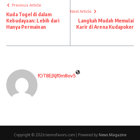
Previous Article
Next Article
Kuda Togel di dalam
Kebudayaan: Lebih dari
Langkah Mudah Memulai
Hanya Permainan
Karir di Arena Kudapoker
fOT8EJXjf0m8ov5
Copyright © 2026 tennisfavors.com | Powered by
News Magazine