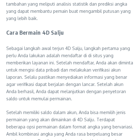
tambahan yang meliputi analisis statistik dan prediksi angka
yang dapat membantu pemain buat mengambil putusan yang
yang lebih baik.
Cara Bermain 4D Salju
Sebagai langkah awal terjun 4D Salju, langkah pertama yang
perlu Anda lakukan adalah mendaftar di di situs yang
memberikan layanan ini. Setelah mendaftar, Anda akan diminta
untuk mengisi data pribadi dan melakukan verifikasi akun
laporan. Selalu pastikan menyediakan informasi yang benar
agar verifikasi dapat berjalan dengan lancar. Setelah akun
Anda berhasil, Anda dapat melanjutkan dengan penyetoran
saldo untuk memulai permainan.
Setelah memiliki saldo dalam akun, Anda bisa memilih jenis
permainan yang akan dimainkan di 4D Salju. Terdapat
beberapa opsi permainan dalam format angka yang bervariasi.
Ambil kombinasi angka yang Anda rasa berpeluang besar