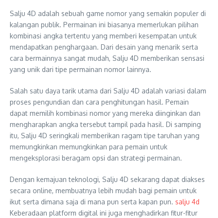
Salju 4D adalah sebuah game nomor yang semakin populer di
kalangan publik. Permainan ini biasanya memerlukan pilihan
kombinasi angka tertentu yang memberi kesempatan untuk
mendapatkan penghargaan. Dari desain yang menarik serta
cara bermainnya sangat mudah, Salju 4D memberikan sensasi
yang unik dari tipe permainan nomor lainnya.
Salah satu daya tarik utama dari Salju 4D adalah variasi dalam
proses pengundian dan cara penghitungan hasil. Pemain
dapat memilih kombinasi nomor yang mereka diinginkan dan
mengharapkan angka tersebut tampil pada hasil. Di samping
itu, Salju 4D seringkali memberikan ragam tipe taruhan yang
memungkinkan memungkinkan para pemain untuk
mengeksplorasi beragam opsi dan strategi permainan.
Dengan kemajuan teknologi, Salju 4D sekarang dapat diakses
secara online, membuatnya lebih mudah bagi pemain untuk
ikut serta dimana saja di mana pun serta kapan pun.
salju 4d
Keberadaan platform digital ini juga menghadirkan fitur-fitur