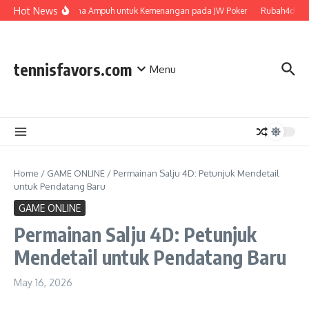
Skip to content
Hot News
Rencana Ampuh untuk Kemenangan pada JW Poker
Rubah4d: Ino
tennisfavors.com
Menu
Home
/
GAME ONLINE
/
Permainan Salju 4D: Petunjuk Mendetail
untuk Pendatang Baru
GAME ONLINE
Permainan Salju 4D: Petunjuk
Mendetail untuk Pendatang Baru
May 16, 2026