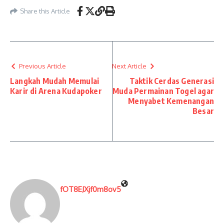
Share this Article
Previous Article
Next Article
Langkah Mudah Memulai
Taktik Cerdas Generasi
Karir di Arena Kudapoker
Muda Permainan Togel agar
Menyabet Kemenangan
Besar
fOT8EJXjf0m8ov5