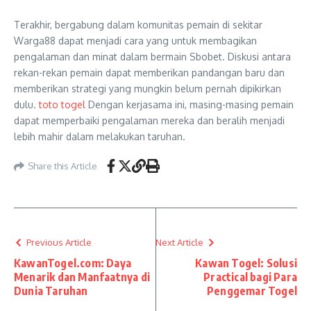
Terakhir, bergabung dalam komunitas pemain di sekitar
Warga88 dapat menjadi cara yang untuk membagikan
pengalaman dan minat dalam bermain Sbobet. Diskusi antara
rekan-rekan pemain dapat memberikan pandangan baru dan
memberikan strategi yang mungkin belum pernah dipikirkan
dulu.
toto togel
Dengan kerjasama ini, masing-masing pemain
dapat memperbaiki pengalaman mereka dan beralih menjadi
lebih mahir dalam melakukan taruhan.
Share this Article
Previous Article
Next Article
KawanTogel.com: Daya
Kawan Togel: Solusi
Menarik dan Manfaatnya di
Practical bagi Para
Dunia Taruhan
Penggemar Togel