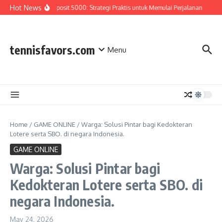
Skip to content
Hot News
Slot Deposit 5000: Strategi Praktis untuk Memulai Perjalanan
Ren
tennisfavors.com
Menu
Home
/
GAME ONLINE
/
Warga: Solusi Pintar bagi Kedokteran
Lotere serta SBO. di negara Indonesia.
GAME ONLINE
Warga: Solusi Pintar bagi
Kedokteran Lotere serta SBO. di
negara Indonesia.
May 24, 2026