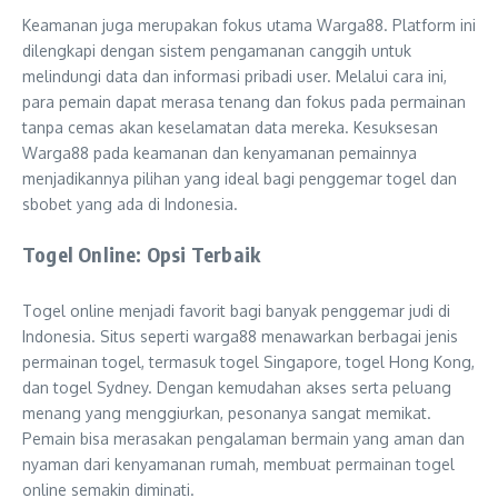
Keamanan juga merupakan fokus utama Warga88. Platform ini
dilengkapi dengan sistem pengamanan canggih untuk
melindungi data dan informasi pribadi user. Melalui cara ini,
para pemain dapat merasa tenang dan fokus pada permainan
tanpa cemas akan keselamatan data mereka. Kesuksesan
Warga88 pada keamanan dan kenyamanan pemainnya
menjadikannya pilihan yang ideal bagi penggemar togel dan
sbobet yang ada di Indonesia.
Togel Online: Opsi Terbaik
Togel online menjadi favorit bagi banyak penggemar judi di
Indonesia. Situs seperti warga88 menawarkan berbagai jenis
permainan togel, termasuk togel Singapore, togel Hong Kong,
dan togel Sydney. Dengan kemudahan akses serta peluang
menang yang menggiurkan, pesonanya sangat memikat.
Pemain bisa merasakan pengalaman bermain yang aman dan
nyaman dari kenyamanan rumah, membuat permainan togel
online semakin diminati.