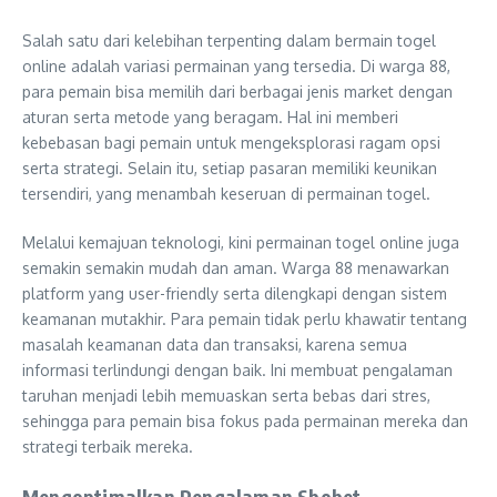
Salah satu dari kelebihan terpenting dalam bermain togel
online adalah variasi permainan yang tersedia. Di warga 88,
para pemain bisa memilih dari berbagai jenis market dengan
aturan serta metode yang beragam. Hal ini memberi
kebebasan bagi pemain untuk mengeksplorasi ragam opsi
serta strategi. Selain itu, setiap pasaran memiliki keunikan
tersendiri, yang menambah keseruan di permainan togel.
Melalui kemajuan teknologi, kini permainan togel online juga
semakin semakin mudah dan aman. Warga 88 menawarkan
platform yang user-friendly serta dilengkapi dengan sistem
keamanan mutakhir. Para pemain tidak perlu khawatir tentang
masalah keamanan data dan transaksi, karena semua
informasi terlindungi dengan baik. Ini membuat pengalaman
taruhan menjadi lebih memuaskan serta bebas dari stres,
sehingga para pemain bisa fokus pada permainan mereka dan
strategi terbaik mereka.
Mengoptimalkan Pengalaman Sbobet