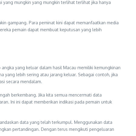
i yang mungkin yang mungkin terlihat terlihat jika hanya
akin gampang. Para peminat kini dapat memanfaatkan media
, mereka pemain dapat membuat keputusan yang lebih
iap angka yang keluar dalam hasil Macau memiliki kemungkinan
yang lebih sering atau jarang keluar. Sebagai contoh, jika
rasi secara mendalam.
tengah berkembang. Jika kita semua mencermati data
ran. Ini ini dapat memberikan indikasi pada pemain untuk
erlandaskan data yang telah terkumpul. Menggunakan data
nangkan pertandingan. Dengan terus mengikuti pengeluaran