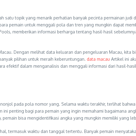
ah satu topik yang menarik perhatian banyak pecinta permainan judi 
ara pemain untuk menggali pola dan tren yang mungkin dapat memb
ools, memberikan informasi berharga tentang hasil-hasil sebelumny
 Macau. Dengan melihat data keluaran dan pengeluaran Macau, kita 
banyak pilihan untuk meraih keberuntungan.
data macau
Artikel ini 
ra efektif dalam menganalisis dan menggali informasi dari hasil-ha
onjol pada pola nomor yang. Selama waktu terakhir, terlihat bahw
aan ini penting bagi para pemain yang ingin memahami bagaimana an
pemain bisa mengidentifikasi angka yang mungkin memiliki yang le
 hal, termasuk waktu dan tanggal tertentu. Banyak pemain menyataka