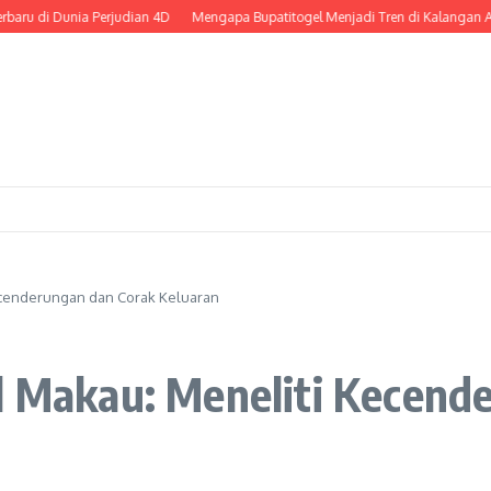
aru di Dunia Perjudian 4D
Mengapa Bupatitogel Menjadi Tren di Kalangan A
Kecenderungan dan Corak Keluaran
el Makau: Meneliti Kecend