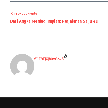
Previous Article
Dari Angka Menjadi Impian: Perjalanan Salju 4D
fOT8EJXjf0m8ov5