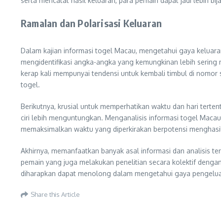
serta mencatat hasil keluaran, para pemain dapat jadi lebih 
Ramalan dan Polarisasi Keluaran
Dalam kajian informasi togel Macau, mengetahui gaya keluaran
mengidentifikasi angka-angka yang kemungkinan lebih sering
kerap kali mempunyai tendensi untuk kembali timbul di nomor
togel.
Berikutnya, krusial untuk memperhatikan waktu dan hari ter
ciri lebih menguntungkan. Menganalisis informasi togel Macau
memaksimalkan waktu yang diperkirakan berpotensi menghasil
Akhirnya, memanfaatkan banyak asal informasi dan analisis 
pemain yang juga melakukan penelitian secara kolektif denga
diharapkan dapat menolong dalam mengetahui gaya pengelua
Share this Article