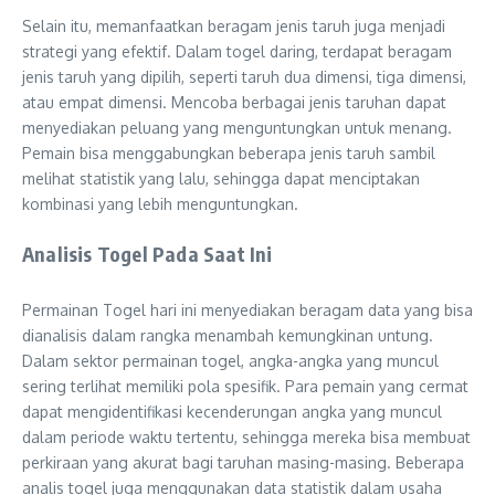
Selain itu, memanfaatkan beragam jenis taruh juga menjadi
strategi yang efektif. Dalam togel daring, terdapat beragam
jenis taruh yang dipilih, seperti taruh dua dimensi, tiga dimensi,
atau empat dimensi. Mencoba berbagai jenis taruhan dapat
menyediakan peluang yang menguntungkan untuk menang.
Pemain bisa menggabungkan beberapa jenis taruh sambil
melihat statistik yang lalu, sehingga dapat menciptakan
kombinasi yang lebih menguntungkan.
Analisis Togel Pada Saat Ini
Permainan Togel hari ini menyediakan beragam data yang bisa
dianalisis dalam rangka menambah kemungkinan untung.
Dalam sektor permainan togel, angka-angka yang muncul
sering terlihat memiliki pola spesifik. Para pemain yang cermat
dapat mengidentifikasi kecenderungan angka yang muncul
dalam periode waktu tertentu, sehingga mereka bisa membuat
perkiraan yang akurat bagi taruhan masing-masing. Beberapa
analis togel juga menggunakan data statistik dalam usaha