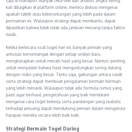
saja di manapun. Banyak teka-teki dan analisis angka sering
kali dibagikan di platform online, memicu diskusi mengenai
apakah taktik atau keberuntungan yang lebih pada dalam
permainan ini. Walaupun strategi dapat membantu, dapat
dipastikan bahwa tidak tidak ada jaminan menang tanpa faktor
nasib.
Ketika berbicara soal togel hari ini, banyak pemain yang
antusias bersemangat dengan setiap undian baru,
mengharapkan untuk meraih hasil yang besar. Namun, penting
untuk menyadari bahwa hasil menguntungkan sering datang
dengan risiko yang besar. Tentu saja, gabungan antara nasib
serta strategi dapat membuat pengalaman bermain bermain
yang lebih menarik. Walaupun tidak ada formula rumus yang
pasti agar berhasil, pengetahuan yang baik mendalam
mengenai cara togel bekerja serta pandangan yang realistis
terhadap peluang dapat mendukung pemain dalam mengelola
harapan mereka secara lebih baik baik.
Strategi Bermain Togel Daring