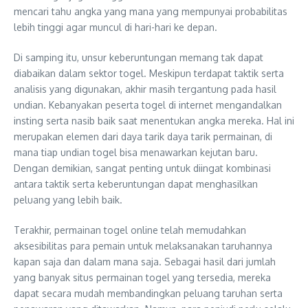
mencari tahu angka yang mana yang mempunyai probabilitas
lebih tinggi agar muncul di hari-hari ke depan.
Di samping itu, unsur keberuntungan memang tak dapat
diabaikan dalam sektor togel. Meskipun terdapat taktik serta
analisis yang digunakan, akhir masih tergantung pada hasil
undian. Kebanyakan peserta togel di internet mengandalkan
insting serta nasib baik saat menentukan angka mereka. Hal ini
merupakan elemen dari daya tarik daya tarik permainan, di
mana tiap undian togel bisa menawarkan kejutan baru.
Dengan demikian, sangat penting untuk diingat kombinasi
antara taktik serta keberuntungan dapat menghasilkan
peluang yang lebih baik.
Terakhir, permainan togel online telah memudahkan
aksesibilitas para pemain untuk melaksanakan taruhannya
kapan saja dan dalam mana saja. Sebagai hasil dari jumlah
yang banyak situs permainan togel yang tersedia, mereka
dapat secara mudah membandingkan peluang taruhan serta