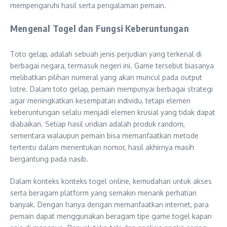
mempengaruhi hasil serta pengalaman pemain.
Mengenal Togel dan Fungsi Keberuntungan
Toto gelap, adalah sebuah jenis perjudian yang terkenal di
berbagai negara, termasuk negeri ini. Game tersebut biasanya
melibatkan pilihan numeral yang akan muncul pada output
lotre. Dalam toto gelap, pemain mempunyai berbagai strategi
agar meningkatkan kesempatan individu, tetapi elemen
keberuntungan selalu menjadi elemen krusial yang tidak dapat
diabaikan. Setiap hasil undian adalah produk random,
sementara walaupun pemain bisa memanfaatkan metode
tertentu dalam menentukan nomor, hasil akhirnya masih
bergantung pada nasib.
Dalam konteks konteks togel online, kemudahan untuk akses
serta beragam platform yang semakin menarik perhatian
banyak. Dengan hanya dengan memanfaatkan internet, para
pemain dapat menggunakan beragam tipe game togel kapan