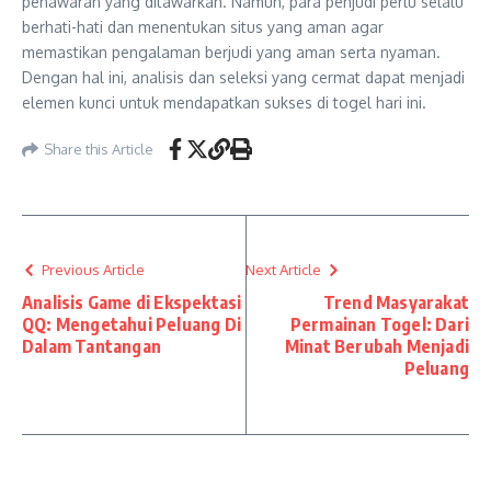
penawaran yang ditawarkan. Namun, para penjudi perlu selalu
berhati-hati dan menentukan situs yang aman agar
memastikan pengalaman berjudi yang aman serta nyaman.
Dengan hal ini, analisis dan seleksi yang cermat dapat menjadi
elemen kunci untuk mendapatkan sukses di togel hari ini.
Share this Article
Previous Article
Next Article
Analisis Game di Ekspektasi
Trend Masyarakat
QQ: Mengetahui Peluang Di
Permainan Togel: Dari
Dalam Tantangan
Minat Berubah Menjadi
Peluang