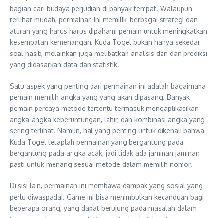
bagian dari budaya perjudian di banyak tempat. Walaupun
terlihat mudah, permainan ini memiliki berbagai strategi dan
aturan yang harus harus dipahami pemain untuk meningkatkan
kesempatan kemenangan. Kuda Togel bukan hanya sekedar
soal nasib, melainkan juga melibatkan analisis dan dan prediksi
yang didasarkan data dan statistik.
Satu aspek yang penting dari permainan ini adalah bagaimana
pemain memilih angka yang yang akan dipasang. Banyak
pemain percaya metode tertentu termasuk mengaplikasikan
angka-angka keberuntungan, lahir, dan kombinasi angka yang
sering terlihat. Namun, hal yang penting untuk dikenali bahwa
Kuda Togel tetaplah permainan yang bergantung pada
bergantung pada angka acak, jadi tidak ada jaminan jaminan
pasti untuk menang sesuai metode dalam memilih nomor.
Di sisi lain, permainan ini membawa dampak yang sosial yang
perlu diwaspadai. Game ini bisa menimbulkan kecanduan bagi
beberapa orang, yang dapat berujung pada masalah dalam