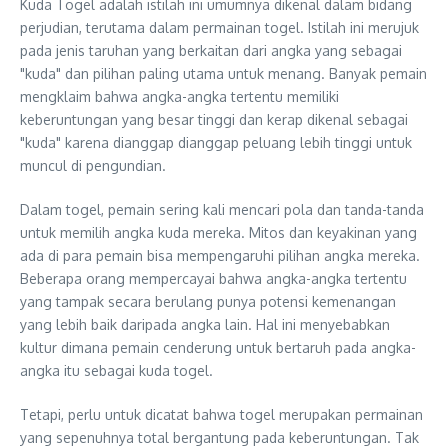
Kuda Togel adalah istilah ini umumnya dikenal dalam bidang
perjudian, terutama dalam permainan togel. Istilah ini merujuk
pada jenis taruhan yang berkaitan dari angka yang sebagai
"kuda" dan pilihan paling utama untuk menang. Banyak pemain
mengklaim bahwa angka-angka tertentu memiliki
keberuntungan yang besar tinggi dan kerap dikenal sebagai
"kuda" karena dianggap dianggap peluang lebih tinggi untuk
muncul di pengundian.
Dalam togel, pemain sering kali mencari pola dan tanda-tanda
untuk memilih angka kuda mereka. Mitos dan keyakinan yang
ada di para pemain bisa mempengaruhi pilihan angka mereka.
Beberapa orang mempercayai bahwa angka-angka tertentu
yang tampak secara berulang punya potensi kemenangan
yang lebih baik daripada angka lain. Hal ini menyebabkan
kultur dimana pemain cenderung untuk bertaruh pada angka-
angka itu sebagai kuda togel.
Tetapi, perlu untuk dicatat bahwa togel merupakan permainan
yang sepenuhnya total bergantung pada keberuntungan. Tak