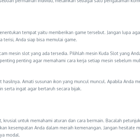
a sebuah permainan individu, melainkan sebagai satu pengalaman 
nentukan tempat yaitu memberikan game tersebut. Jangan lupa agar d
terisi, Anda siap bisa memulai game.
 mesin slot yang ada tersedia. Pilihlah mesin Kuda Slot yang Anda
i penting penting agar memahami cara kerja setiap mesin sebelum mu
hat hasilnya. Amati susunan ikon yang muncul muncul. Apabila Anda 
serta ingat agar bertaruh secara bijak.
, krusial untuk memahami aturan dan cara bermain. Bacalah petunju
kan kesempatan Anda dalam meraih kemenangan. Jangan hesitate m
nya modal.