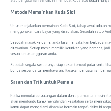
atau pengalaman sendiri. Ini membuat Kuda Slot bukan hany
Metode Memainkan Kuda Slot
Untuk menjalankan permainan Kuda Slot, tahap awal adalah me
menggunakan cara bayar yang disediakan. Sesudah saldo Anda 
Sesudah masuk ke game, anda bisa menyaksikan berbagai macam
ditawarkan. Setiap mesin memiliki keunikan yang berbeda, jad
sesuai untuk anggaran anda.
Sesudah segala sesuatunya siap, tekan tombol putar serta li
bonus sesuai daftar pembayaran. Rasakan pengalaman bermain 
Saran dan Trik untuk Pemula
Ketika memulai petualangan dalam dunia permainan mesin slot
akan membantu kamu menghindari kesalahan serta meningkat
kamu dapat mengalami dinamika bermain tanpa\ risiko hilang