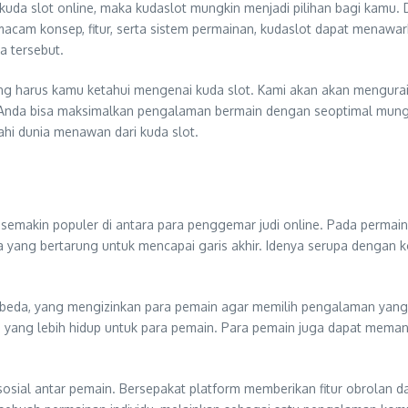
uda slot online, maka kudaslot mungkin menjadi pilihan bagi kamu. 
acam konsep, fitur, serta sistem permainan, kudaslot dapat menaw
a tersebut.
ang harus kamu ketahui mengenai kuda slot. Kami akan akan mengura
 Anda bisa maksimalkan pengalaman bermain dengan seoptimal mungki
jahi dunia menawan dari kuda slot.
emakin populer di antara para penggemar judi online. Pada permain
a yang bertarung untuk mencapai garis akhir. Idenya serupa dengan k
rbeda, yang mengizinkan para pemain agar memilih pengalaman yang d
a yang lebih hidup untuk para pemain. Para pemain juga dapat mem
 sosial antar pemain. Bersepakat platform memberikan fitur obrolan 