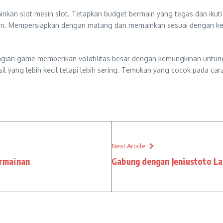
nkan slot mesin slot. Tetapkan budget bermain yang tegas dan ikuti
an. Mempersiapkan dengan matang dan memainkan sesuai dengan ke
bagian game memberikan volatilitas besar dengan kemungkinan untung y
l yang lebih kecil tetapi lebih sering. Temukan yang cocok pada car
Next Article
ermainan
Gabung dengan Jeniustoto L