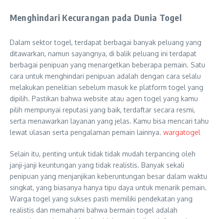
Menghindari Kecurangan pada Dunia Togel
Dalam sektor togel, terdapat berbagai banyak peluang yang
ditawarkan, namun sayangnya, di balik peluang ini terdapat
berbagai penipuan yang menargetkan beberapa pemain. Satu
cara untuk menghindari penipuan adalah dengan cara selalu
melakukan penelitian sebelum masuk ke platform togel yang
dipilih. Pastikan bahwa website atau agen togel yang kamu
pilih mempunyai reputasi yang baik, terdaftar secara resmi,
serta menawarkan layanan yang jelas. Kamu bisa mencari tahu
lewat ulasan serta pengalaman pemain lainnya.
wargatogel
Selain itu, penting untuk tidak tidak mudah terpancing oleh
janji-janji keuntungan yang tidak realistis. Banyak sekali
penipuan yang menjanjikan keberuntungan besar dalam waktu
singkat, yang biasanya hanya tipu daya untuk menarik pemain.
Warga togel yang sukses pasti memiliki pendekatan yang
realistis dan memahami bahwa bermain togel adalah