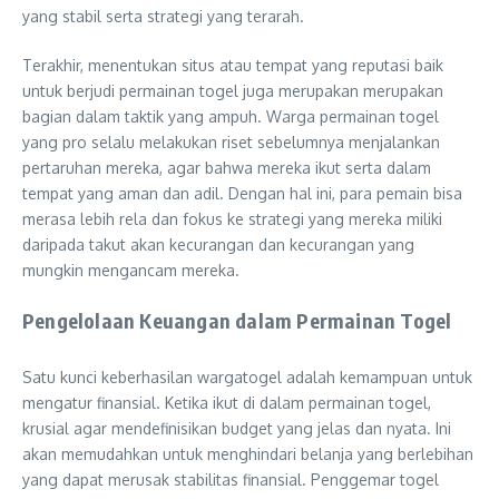
yang stabil serta strategi yang terarah.
Terakhir, menentukan situs atau tempat yang reputasi baik
untuk berjudi permainan togel juga merupakan merupakan
bagian dalam taktik yang ampuh. Warga permainan togel
yang pro selalu melakukan riset sebelumnya menjalankan
pertaruhan mereka, agar bahwa mereka ikut serta dalam
tempat yang aman dan adil. Dengan hal ini, para pemain bisa
merasa lebih rela dan fokus ke strategi yang mereka miliki
daripada takut akan kecurangan dan kecurangan yang
mungkin mengancam mereka.
Pengelolaan Keuangan dalam Permainan Togel
Satu kunci keberhasilan wargatogel adalah kemampuan untuk
mengatur finansial. Ketika ikut di dalam permainan togel,
krusial agar mendefinisikan budget yang jelas dan nyata. Ini
akan memudahkan untuk menghindari belanja yang berlebihan
yang dapat merusak stabilitas finansial. Penggemar togel