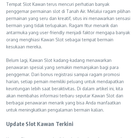
Tempat Slot Kawan terus mencuri perhatian banyak
penggemar permainan slot di Tanah Air. Melalui ragam pilihan
permainan yang seru dan kreatif, situs ini menawarkan sensasi
bermain yang tidak terlupakan. Ragam fitur menarik dan
antarmuka yang user-friendly menjadi faktor mengapa banyak
orang menghiasi Kawan Slot sebagai tempat bermain
kesukaan mereka.
Belum lagi, Kawan Slot kadang-kadang menawarkan
penawaran spesial yang semakin memanjakan bagi para
penggemar. Dari bonus registrasi sampai ragam promosi
harian, setiap pemain memiliki peluang untuk mendapatkan
keuntungan lebih saat beraktivitas. Di dalam artikel ini, kita
akan membahas informasi terbaru seputar Kawan Slot dan
berbagai penawaran menarik yang bisa Anda manfaatkan
untuk meningkatkan pengalaman bermain kalian.
Update Slot Kawan Terkini