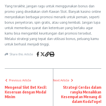
Yang terakhir, jangan ragu untuk menggunakan bonus dan
promo yang disediakan oleh Kawan Slot. Banyak kasino online
menyediakan berbagai promosi menarik untuk pemain, seperti
bonus penyetoran, spin gratis, atau uang kembali. Jangan lupa
untuk memeriksa syarat dan ketentuan yang berlaku agar
kamu bisa mengambil keuntungan dari promosi tersebut.
Melalui strategi yang tepat dan utilisasi bonus, peluang kamu
untuk berhasil menjadi tinggi.
Share this Article
Previous Article
Next Article
Mengenal Slot Bet Kecil:
Strategi Cerdas dalam
Keseruan dengan Modal
rangka Menaikkan
Minim
Kesempatan Menang di
dalam KodaTogel