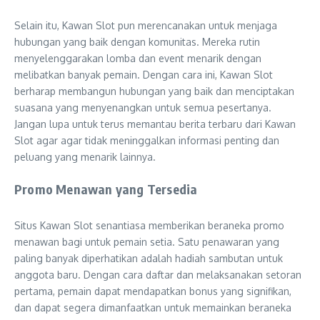
Selain itu, Kawan Slot pun merencanakan untuk menjaga
hubungan yang baik dengan komunitas. Mereka rutin
menyelenggarakan lomba dan event menarik dengan
melibatkan banyak pemain. Dengan cara ini, Kawan Slot
berharap membangun hubungan yang baik dan menciptakan
suasana yang menyenangkan untuk semua pesertanya.
Jangan lupa untuk terus memantau berita terbaru dari Kawan
Slot agar agar tidak meninggalkan informasi penting dan
peluang yang menarik lainnya.
Promo Menawan yang Tersedia
Situs Kawan Slot senantiasa memberikan beraneka promo
menawan bagi untuk pemain setia. Satu penawaran yang
paling banyak diperhatikan adalah hadiah sambutan untuk
anggota baru. Dengan cara daftar dan melaksanakan setoran
pertama, pemain dapat mendapatkan bonus yang signifikan,
dan dapat segera dimanfaatkan untuk memainkan beraneka