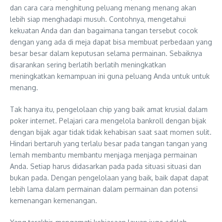
dan cara cara menghitung peluang menang menang akan
lebih siap menghadapi musuh. Contohnya, mengetahui
kekuatan Anda dan dan bagaimana tangan tersebut cocok
dengan yang ada di meja dapat bisa membuat perbedaan yang
besar besar dalam keputusan selama permainan. Sebaiknya
disarankan sering berlatih berlatih meningkatkan
meningkatkan kemampuan ini guna peluang Anda untuk untuk
menang.
Tak hanya itu, pengelolaan chip yang baik amat krusial dalam
poker internet. Pelajari cara mengelola bankroll dengan bijak
dengan bijak agar tidak tidak kehabisan saat saat momen sulit.
Hindari bertaruh yang terlalu besar pada tangan tangan yang
lemah membantu membantu menjaga menjaga permainan
Anda. Setiap harus didasarkan pada pada situasi situasi dan
bukan pada. Dengan pengelolaan yang baik, baik dapat dapat
lebih lama dalam permainan dalam permainan dan potensi
kemenangan kemenangan.