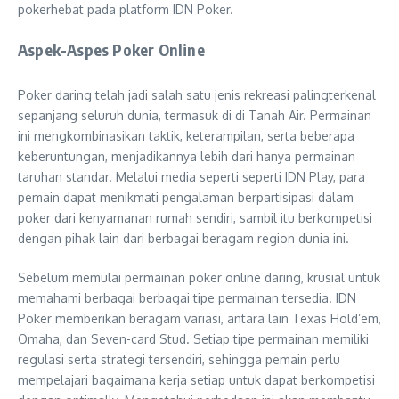
pokerhebat pada platform IDN Poker.
Aspek-Aspes Poker Online
Poker daring telah jadi salah satu jenis rekreasi palingterkenal
sepanjang seluruh dunia, termasuk di di Tanah Air. Permainan
ini mengkombinasikan taktik, keterampilan, serta beberapa
keberuntungan, menjadikannya lebih dari hanya permainan
taruhan standar. Melalui media seperti seperti IDN Play, para
pemain dapat menikmati pengalaman berpartisipasi dalam
poker dari kenyamanan rumah sendiri, sambil itu berkompetisi
dengan pihak lain dari berbagai beragam region dunia ini.
Sebelum memulai permainan poker online daring, krusial untuk
memahami berbagai berbagai tipe permainan tersedia. IDN
Poker memberikan beragam variasi, antara lain Texas Hold’em,
Omaha, dan Seven-card Stud. Setiap tipe permainan memiliki
regulasi serta strategi tersendiri, sehingga pemain perlu
mempelajari bagaimana kerja setiap untuk dapat berkompetisi