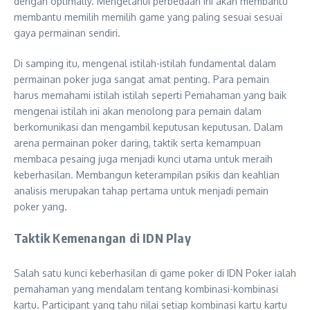
dengan optimally. Mengetahui perbedaan ini akan membantu
membantu memilih memilih game yang paling sesuai sesuai
gaya permainan sendiri.
Di samping itu, mengenal istilah-istilah fundamental dalam
permainan poker juga sangat amat penting. Para pemain
harus memahami istilah istilah seperti Pemahaman yang baik
mengenai istilah ini akan menolong para pemain dalam
berkomunikasi dan mengambil keputusan keputusan. Dalam
arena permainan poker daring, taktik serta kemampuan
membaca pesaing juga menjadi kunci utama untuk meraih
keberhasilan. Membangun keterampilan psikis dan keahlian
analisis merupakan tahap pertama untuk menjadi pemain
poker yang.
Taktik Kemenangan di IDN Play
Salah satu kunci keberhasilan di game poker di IDN Poker ialah
pemahaman yang mendalam tentang kombinasi-kombinasi
kartu. Participant yang tahu nilai setiap kombinasi kartu kartu