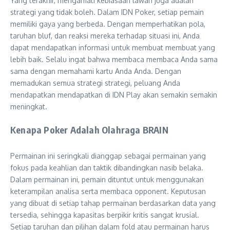
Yang terakhir, mengamati kebiasaan lawan juga adalah
strategi yang tidak boleh. Dalam IDN Poker, setiap pemain
memiliki gaya yang berbeda. Dengan memperhatikan pola,
taruhan bluf, dan reaksi mereka terhadap situasi ini, Anda
dapat mendapatkan informasi untuk membuat membuat yang
lebih baik. Selalu ingat bahwa membaca membaca Anda sama
sama dengan memahami kartu Anda Anda. Dengan
memadukan semua strategi strategi, peluang Anda
mendapatkan mendapatkan di IDN Play akan semakin semakin
meningkat.
Kenapa Poker Adalah Olahraga BRAIN
Permainan ini seringkali dianggap sebagai permainan yang
fokus pada keahlian dan taktik dibandingkan nasib belaka.
Dalam permainan ini, pemain dituntut untuk menggunakan
keterampilan analisa serta membaca opponent. Keputusan
yang dibuat di setiap tahap permainan berdasarkan data yang
tersedia, sehingga kapasitas berpikir kritis sangat krusial.
Setiap taruhan dan pilihan dalam fold atau permainan harus