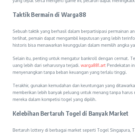
yang tepat serta mengerti game ini, petaruh dapat meningk
Taktik Bermain di Warga88
Sebuah taktik yang berhasil dalam berpartisipasi permainan 
terlihat, pemain dapat mengambil keputusan yang lebih teri
historis bisa menawarkan keunggulan dalam memilih angka ya
Selain itu, penting untuk mengatur bankroll dengan cermat. T
uang lebih dari seharusnya terjadi.
warga881.art
Pendekatan in
menyenangkan tanpa beban keuangan yang terlalu tinggi.
Terakhir, gunakan kemudahan dan keuntungan yang ditawarkan 
memberikan lebih banyak peluang untuk menang tanpa haru
mereka dalam kompetisi togel yang dipilih.
Kelebihan Bertaruh Togel di Banyak Market
Bertaruh lottery di berbagai market seperti Togel Singapur