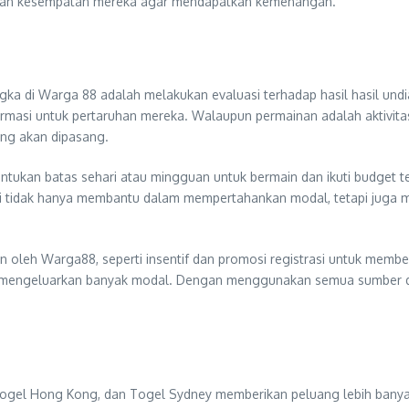
atkan kesempatan mereka agar mendapatkan kemenangan.
angka di Warga 88 adalah melakukan evaluasi terhadap hasil hasil un
nformasi untuk pertaruhan mereka. Walaupun permainan adalah aktiv
ng akan dipasang.
entukan batas sehari atau mingguan untuk bermain dan ikuti budget t
i tidak hanya membantu dalam mempertahankan modal, tetapi juga m
oleh Warga88, seperti insentif dan promosi registrasi untuk membe
s mengeluarkan banyak modal. Dengan menggunakan semua sumber 
a, Togel Hong Kong, dan Togel Sydney memberikan peluang lebih ban