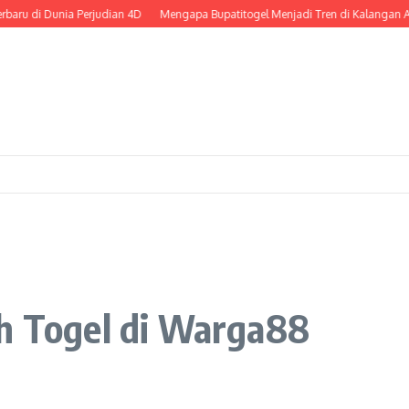
aru di Dunia Perjudian 4D
Mengapa Bupatitogel Menjadi Tren di Kalangan A
uh Togel di Warga88