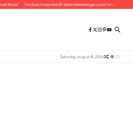
nak Muda?
Panduan Komprehensif dalam Kemenangan pada Harapan empat di
Saturday, August 8, 2026