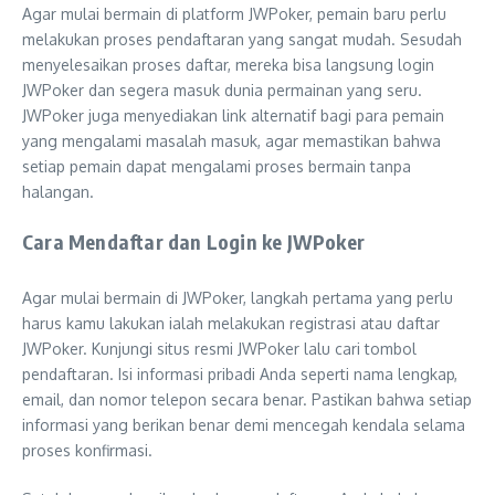
Agar mulai bermain di platform JWPoker, pemain baru perlu
melakukan proses pendaftaran yang sangat mudah. Sesudah
menyelesaikan proses daftar, mereka bisa langsung login
JWPoker dan segera masuk dunia permainan yang seru.
JWPoker juga menyediakan link alternatif bagi para pemain
yang mengalami masalah masuk, agar memastikan bahwa
setiap pemain dapat mengalami proses bermain tanpa
halangan.
Cara Mendaftar dan Login ke JWPoker
Agar mulai bermain di JWPoker, langkah pertama yang perlu
harus kamu lakukan ialah melakukan registrasi atau daftar
JWPoker. Kunjungi situs resmi JWPoker lalu cari tombol
pendaftaran. Isi informasi pribadi Anda seperti nama lengkap,
email, dan nomor telepon secara benar. Pastikan bahwa setiap
informasi yang berikan benar demi mencegah kendala selama
proses konfirmasi.