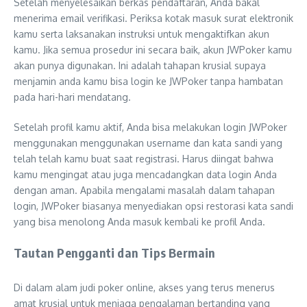
Setelah menyelesaikan berkas pendaftaran, Anda bakal
menerima email verifikasi. Periksa kotak masuk surat elektronik
kamu serta laksanakan instruksi untuk mengaktifkan akun
kamu. Jika semua prosedur ini secara baik, akun JWPoker kamu
akan punya digunakan. Ini adalah tahapan krusial supaya
menjamin anda kamu bisa login ke JWPoker tanpa hambatan
pada hari-hari mendatang.
Setelah profil kamu aktif, Anda bisa melakukan login JWPoker
menggunakan menggunakan username dan kata sandi yang
telah telah kamu buat saat registrasi. Harus diingat bahwa
kamu mengingat atau juga mencadangkan data login Anda
dengan aman. Apabila mengalami masalah dalam tahapan
login, JWPoker biasanya menyediakan opsi restorasi kata sandi
yang bisa menolong Anda masuk kembali ke profil Anda.
Tautan Pengganti dan Tips Bermain
Di dalam alam judi poker online, akses yang terus menerus
amat krusial untuk menjaga pengalaman bertanding yang