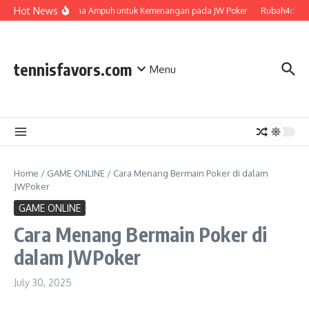
Skip to content
Hot News
Rencana Ampuh untuk Kemenangan pada JW Poker
Rubah4d: Ino
tennisfavors.com
Menu
Home
/
GAME ONLINE
/
Cara Menang Bermain Poker di dalam
JWPoker
GAME ONLINE
Cara Menang Bermain Poker di
dalam JWPoker
July 30, 2025