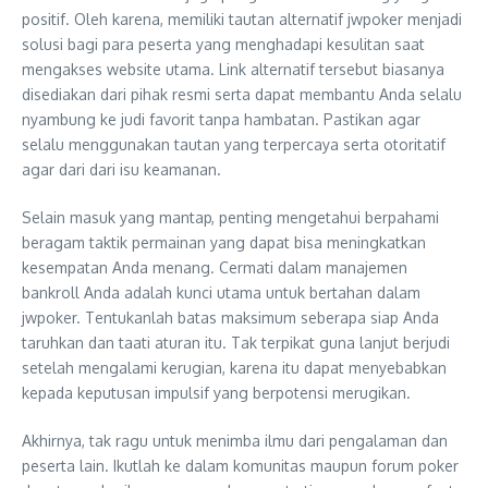
positif. Oleh karena, memiliki tautan alternatif jwpoker menjadi
solusi bagi para peserta yang menghadapi kesulitan saat
mengakses website utama. Link alternatif tersebut biasanya
disediakan dari pihak resmi serta dapat membantu Anda selalu
nyambung ke judi favorit tanpa hambatan. Pastikan agar
selalu menggunakan tautan yang terpercaya serta otoritatif
agar dari dari isu keamanan.
Selain masuk yang mantap, penting mengetahui berpahami
beragam taktik permainan yang dapat bisa meningkatkan
kesempatan Anda menang. Cermati dalam manajemen
bankroll Anda adalah kunci utama untuk bertahan dalam
jwpoker. Tentukanlah batas maksimum seberapa siap Anda
taruhkan dan taati aturan itu. Tak terpikat guna lanjut berjudi
setelah mengalami kerugian, karena itu dapat menyebabkan
kepada keputusan impulsif yang berpotensi merugikan.
Akhirnya, tak ragu untuk menimba ilmu dari pengalaman dan
peserta lain. Ikutlah ke dalam komunitas maupun forum poker