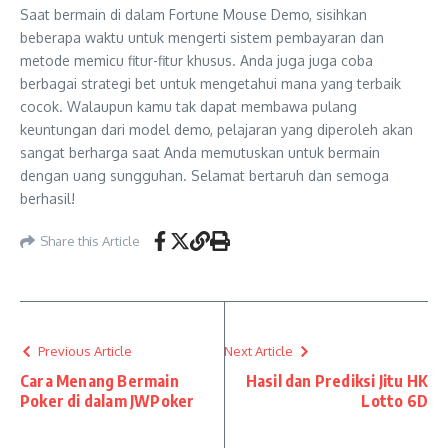
Saat bermain di dalam Fortune Mouse Demo, sisihkan
beberapa waktu untuk mengerti sistem pembayaran dan
metode memicu fitur-fitur khusus. Anda juga juga coba
berbagai strategi bet untuk mengetahui mana yang terbaik
cocok. Walaupun kamu tak dapat membawa pulang
keuntungan dari model demo, pelajaran yang diperoleh akan
sangat berharga saat Anda memutuskan untuk bermain
dengan uang sungguhan. Selamat bertaruh dan semoga
berhasil!
Share this Article
Previous Article
Next Article
Cara Menang Bermain
Hasil dan Prediksi Jitu HK
Poker di dalam JWPoker
Lotto 6D