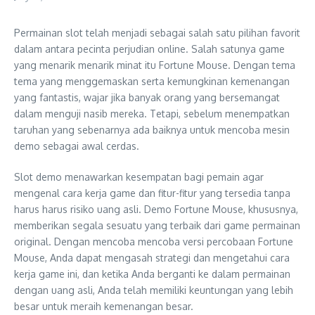
Permainan slot telah menjadi sebagai salah satu pilihan favorit
dalam antara pecinta perjudian online. Salah satunya game
yang menarik menarik minat itu Fortune Mouse. Dengan tema
tema yang menggemaskan serta kemungkinan kemenangan
yang fantastis, wajar jika banyak orang yang bersemangat
dalam menguji nasib mereka. Tetapi, sebelum menempatkan
taruhan yang sebenarnya ada baiknya untuk mencoba mesin
demo sebagai awal cerdas.
Slot demo menawarkan kesempatan bagi pemain agar
mengenal cara kerja game dan fitur-fitur yang tersedia tanpa
harus harus risiko uang asli. Demo Fortune Mouse, khususnya,
memberikan segala sesuatu yang terbaik dari game permainan
original. Dengan mencoba mencoba versi percobaan Fortune
Mouse, Anda dapat mengasah strategi dan mengetahui cara
kerja game ini, dan ketika Anda berganti ke dalam permainan
dengan uang asli, Anda telah memiliki keuntungan yang lebih
besar untuk meraih kemenangan besar.