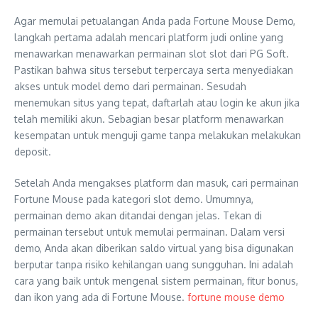
Agar memulai petualangan Anda pada Fortune Mouse Demo,
langkah pertama adalah mencari platform judi online yang
menawarkan menawarkan permainan slot slot dari PG Soft.
Pastikan bahwa situs tersebut terpercaya serta menyediakan
akses untuk model demo dari permainan. Sesudah
menemukan situs yang tepat, daftarlah atau login ke akun jika
telah memiliki akun. Sebagian besar platform menawarkan
kesempatan untuk menguji game tanpa melakukan melakukan
deposit.
Setelah Anda mengakses platform dan masuk, cari permainan
Fortune Mouse pada kategori slot demo. Umumnya,
permainan demo akan ditandai dengan jelas. Tekan di
permainan tersebut untuk memulai permainan. Dalam versi
demo, Anda akan diberikan saldo virtual yang bisa digunakan
berputar tanpa risiko kehilangan uang sungguhan. Ini adalah
cara yang baik untuk mengenal sistem permainan, fitur bonus,
dan ikon yang ada di Fortune Mouse.
fortune mouse demo