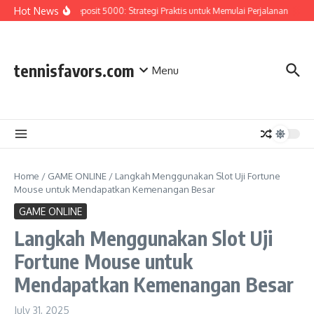
Skip to content
Hot News
Slot Deposit 5000: Strategi Praktis untuk Memulai Perjalanan
Ren
tennisfavors.com
Menu
Home
/
GAME ONLINE
/
Langkah Menggunakan Slot Uji Fortune
Mouse untuk Mendapatkan Kemenangan Besar
GAME ONLINE
Langkah Menggunakan Slot Uji
Fortune Mouse untuk
Mendapatkan Kemenangan Besar
July 31, 2025