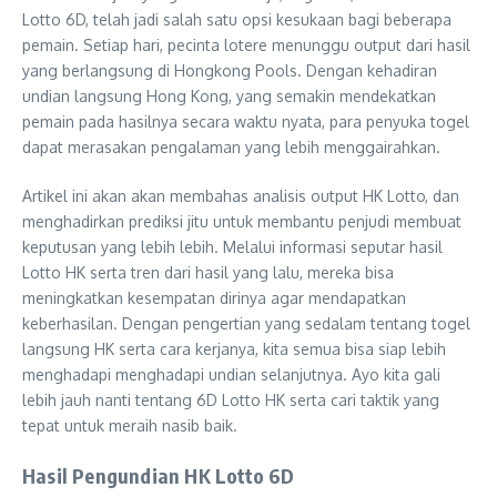
Lotto 6D, telah jadi salah satu opsi kesukaan bagi beberapa
pemain. Setiap hari, pecinta lotere menunggu output dari hasil
yang berlangsung di Hongkong Pools. Dengan kehadiran
undian langsung Hong Kong, yang semakin mendekatkan
pemain pada hasilnya secara waktu nyata, para penyuka togel
dapat merasakan pengalaman yang lebih menggairahkan.
Artikel ini akan akan membahas analisis output HK Lotto, dan
menghadirkan prediksi jitu untuk membantu penjudi membuat
keputusan yang lebih lebih. Melalui informasi seputar hasil
Lotto HK serta tren dari hasil yang lalu, mereka bisa
meningkatkan kesempatan dirinya agar mendapatkan
keberhasilan. Dengan pengertian yang sedalam tentang togel
langsung HK serta cara kerjanya, kita semua bisa siap lebih
menghadapi menghadapi undian selanjutnya. Ayo kita gali
lebih jauh nanti tentang 6D Lotto HK serta cari taktik yang
tepat untuk meraih nasib baik.
Hasil Pengundian HK Lotto 6D