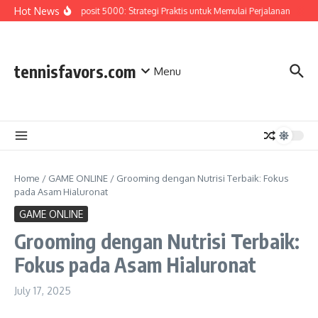
Skip to content
Hot News
Slot Deposit 5000: Strategi Praktis untuk Memulai Perjalanan
Ren
tennisfavors.com
Menu
Home
/
GAME ONLINE
/
Grooming dengan Nutrisi Terbaik: Fokus
pada Asam Hialuronat
GAME ONLINE
Grooming dengan Nutrisi Terbaik:
Fokus pada Asam Hialuronat
July 17, 2025