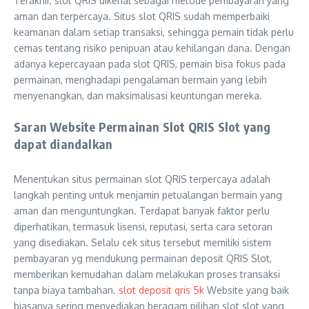
Terakhir, slot QRIS dikenal sebagai metode pembayaran yang
aman dan terpercaya. Situs slot QRIS sudah memperbaiki
keamanan dalam setiap transaksi, sehingga pemain tidak perlu
cemas tentang risiko penipuan atau kehilangan dana. Dengan
adanya kepercayaan pada slot QRIS, pemain bisa fokus pada
permainan, menghadapi pengalaman bermain yang lebih
menyenangkan, dan maksimalisasi keuntungan mereka.
Saran Website Permainan Slot QRIS Slot yang
dapat diandalkan
Menentukan situs permainan slot QRIS terpercaya adalah
langkah penting untuk menjamin petualangan bermain yang
aman dan menguntungkan. Terdapat banyak faktor perlu
diperhatikan, termasuk lisensi, reputasi, serta cara setoran
yang disediakan. Selalu cek situs tersebut memiliki sistem
pembayaran yg mendukung permainan deposit QRIS Slot,
memberikan kemudahan dalam melakukan proses transaksi
tanpa biaya tambahan.
slot deposit qris 5k
Website yang baik
biasanya sering menyediakan beragam pilihan slot slot yang