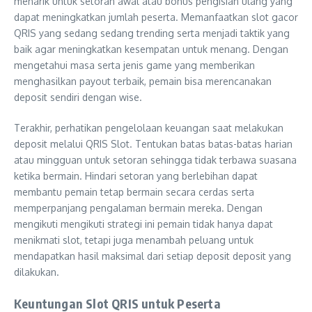
menarik untuk setoran awal atau bonus pengisian ulang yang
dapat meningkatkan jumlah peserta. Memanfaatkan slot gacor
QRIS yang sedang sedang trending serta menjadi taktik yang
baik agar meningkatkan kesempatan untuk menang. Dengan
mengetahui masa serta jenis game yang memberikan
menghasilkan payout terbaik, pemain bisa merencanakan
deposit sendiri dengan wise.
Terakhir, perhatikan pengelolaan keuangan saat melakukan
deposit melalui QRIS Slot. Tentukan batas batas-batas harian
atau mingguan untuk setoran sehingga tidak terbawa suasana
ketika bermain. Hindari setoran yang berlebihan dapat
membantu pemain tetap bermain secara cerdas serta
memperpanjang pengalaman bermain mereka. Dengan
mengikuti mengikuti strategi ini pemain tidak hanya dapat
menikmati slot, tetapi juga menambah peluang untuk
mendapatkan hasil maksimal dari setiap deposit deposit yang
dilakukan.
Keuntungan Slot QRIS untuk Peserta