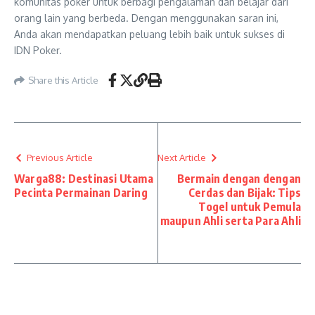
komunitas poker untuk berbagi pengalaman dan belajar dari
orang lain yang berbeda. Dengan menggunakan saran ini,
Anda akan mendapatkan peluang lebih baik untuk sukses di
IDN Poker.
Share this Article
Previous Article
Next Article
Warga88: Destinasi Utama
Bermain dengan dengan
Pecinta Permainan Daring
Cerdas dan Bijak: Tips
Togel untuk Pemula
maupun Ahli serta Para Ahli