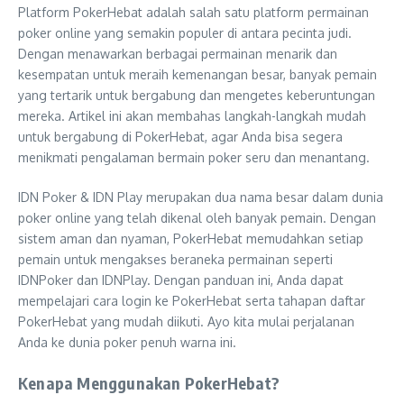
Platform PokerHebat adalah salah satu platform permainan
poker online yang semakin populer di antara pecinta judi.
Dengan menawarkan berbagai permainan menarik dan
kesempatan untuk meraih kemenangan besar, banyak pemain
yang tertarik untuk bergabung dan mengetes keberuntungan
mereka. Artikel ini akan membahas langkah-langkah mudah
untuk bergabung di PokerHebat, agar Anda bisa segera
menikmati pengalaman bermain poker seru dan menantang.
IDN Poker & IDN Play merupakan dua nama besar dalam dunia
poker online yang telah dikenal oleh banyak pemain. Dengan
sistem aman dan nyaman, PokerHebat memudahkan setiap
pemain untuk mengakses beraneka permainan seperti
IDNPoker dan IDNPlay. Dengan panduan ini, Anda dapat
mempelajari cara login ke PokerHebat serta tahapan daftar
PokerHebat yang mudah diikuti. Ayo kita mulai perjalanan
Anda ke dunia poker penuh warna ini.
Kenapa Menggunakan PokerHebat?