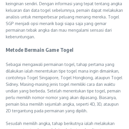
keinginan sendiri. Dengan informasi yang tepat tentang angka
keluaran dan data togel sebelumnya, pemain dapat melakukan
analisis untuk memperbesar peluang menang mereka. Togel
SGP menjadi opsi menarik bagi siapa saja yang gemar
permainan tebak angka dan mau mengalami sensasi dari
keberuntungan.
Metode Bermain Game Togel
Sebagai mengawali permainan togel, tahap pertama yang
dilakukan ialah menentukan tipe togel mana ingin dimainkan,
contohnya Togel Singapore, Togel Hongkong, ataupun Togel
Sidney. Masing-masing jenis togel memiliki cara dan waktu
undian yang berbeda. Setelah menentukan tipe togel, pemain
perlu memilih nomor-nomor yang akan dipasang. Biasanya,
pemain bisa memilih sejumlah angka, seperti 4D, 3D, ataupun
2D tergantung pada permainan yang dipilih.
Sesudah memilih angka, tahap berikutnya ialah melakukan