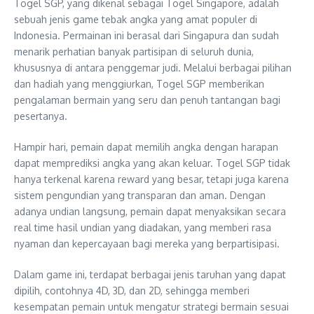
Togel SGP, yang dikenal sebagai Togel Singapore, adalah
sebuah jenis game tebak angka yang amat populer di
Indonesia. Permainan ini berasal dari Singapura dan sudah
menarik perhatian banyak partisipan di seluruh dunia,
khususnya di antara penggemar judi. Melalui berbagai pilihan
dan hadiah yang menggiurkan, Togel SGP memberikan
pengalaman bermain yang seru dan penuh tantangan bagi
pesertanya.
Hampir hari, pemain dapat memilih angka dengan harapan
dapat memprediksi angka yang akan keluar. Togel SGP tidak
hanya terkenal karena reward yang besar, tetapi juga karena
sistem pengundian yang transparan dan aman. Dengan
adanya undian langsung, pemain dapat menyaksikan secara
real time hasil undian yang diadakan, yang memberi rasa
nyaman dan kepercayaan bagi mereka yang berpartisipasi.
Dalam game ini, terdapat berbagai jenis taruhan yang dapat
dipilih, contohnya 4D, 3D, dan 2D, sehingga memberi
kesempatan pemain untuk mengatur strategi bermain sesuai