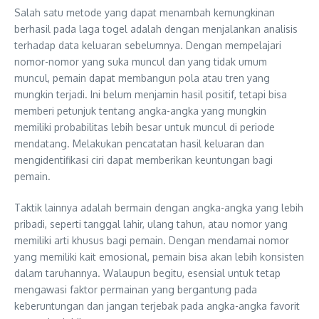
Salah satu metode yang dapat menambah kemungkinan
berhasil pada laga togel adalah dengan menjalankan analisis
terhadap data keluaran sebelumnya. Dengan mempelajari
nomor-nomor yang suka muncul dan yang tidak umum
muncul, pemain dapat membangun pola atau tren yang
mungkin terjadi. Ini belum menjamin hasil positif, tetapi bisa
memberi petunjuk tentang angka-angka yang mungkin
memiliki probabilitas lebih besar untuk muncul di periode
mendatang. Melakukan pencatatan hasil keluaran dan
mengidentifikasi ciri dapat memberikan keuntungan bagi
pemain.
Taktik lainnya adalah bermain dengan angka-angka yang lebih
pribadi, seperti tanggal lahir, ulang tahun, atau nomor yang
memiliki arti khusus bagi pemain. Dengan mendamai nomor
yang memiliki kait emosional, pemain bisa akan lebih konsisten
dalam taruhannya. Walaupun begitu, esensial untuk tetap
mengawasi faktor permainan yang bergantung pada
keberuntungan dan jangan terjebak pada angka-angka favorit