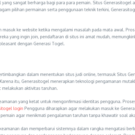
l yang sangat berharga bagi para para pemain. Situs Generasitogel a
ragam pilihan permainan serta penggunaan teknik terkini, Generasito
ah masuk ke website ketika mengalami masalah pada mata awal. Pros
eka yang ingin join, pendaftaran di situs ini amat mudah, memungki
 pleasant dengan Generasi Togel.
rtimbangkan dalam menentukan situs judi online, termasuk Situs G
t. Karena itu, Generasitogel menerapkan teknologi pengamanan mutak
 melakukan aktivitas taruhan.
 keamanan yang ketat untuk mengonfirmasi identitas pengguna. Proses
itogel login
Pengguna diharapkan agar melakukan masuk ke Generasi
gi pemain agar menikmati pengalaman taruhan tanpa khawatir soal 
dit keamanan dan memperbarui sistemnya dalam rangka mengatasi b