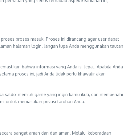
perhatian yang serius terhadap aspek keamanan ini,
proses proses masuk. Proses ini dirancang agar user dapat
halaman halaman login. Jangan lupa Anda menggunakan tautan
emastikan bahwa informasi yang Anda isi tepat. Apabila Anda
ama proses ini, jadi Anda tidak perlu khawatir akan
ksa saldo, memilih game yang ingin kamu ikuti, dan membenahi
m, untuk memastikan privasi taruhan Anda.
 secara sangat aman dan dan aman. Melalui keberadaan