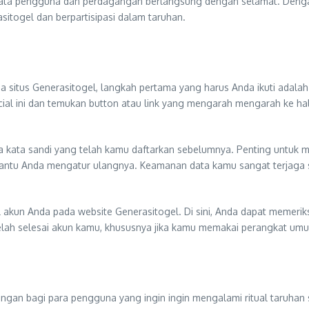
ata pengguna dan perdagangan berlangsung dengan selamat. Dengan 
itogel dan berpartisipasi dalam taruhan.
situs Generasitogel, langkah pertama yang harus Anda ikuti adalah 
icial ini dan temukan button atau link yang mengarah mengarah ke 
a kata sandi yang telah kamu daftarkan sebelumnya. Penting untuk m
antu Anda mengatur ulangnya. Keamanan data kamu sangat terjaga sel
el akun Anda pada website Generasitogel. Di sini, Anda dapat memeri
elah selesai akun kamu, khususnya jika kamu memakai perangkat umu
an bagi para pengguna yang ingin ingin mengalami ritual taruhan