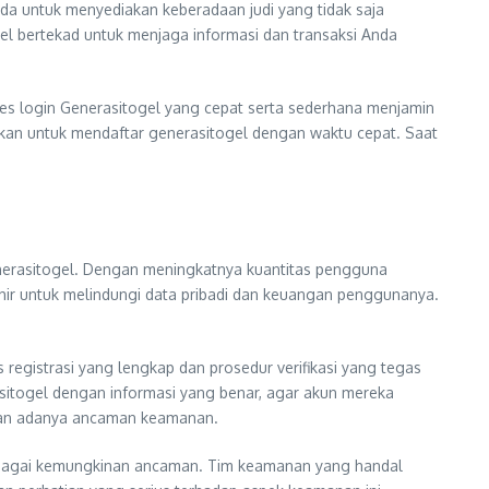
da untuk menyediakan keberadaan judi yang tidak saja
gel bertekad untuk menjaga informasi dan transaksi Anda
es login Generasitogel yang cepat serta sederhana menjamin
nkan untuk mendaftar generasitogel dengan waktu cepat. Saat
enerasitogel. Dengan meningkatnya kuantitas pengguna
hir untuk melindungi data pribadi dan keuangan penggunanya.
 registrasi yang lengkap dan prosedur verifikasi yang tegas
togel dengan informasi yang benar, agar akun mereka
akan adanya ancaman keamanan.
erbagai kemungkinan ancaman. Tim keamanan yang handal