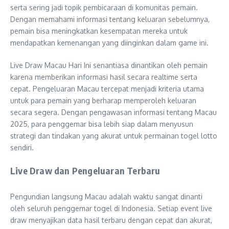
serta sering jadi topik pembicaraan di komunitas pemain.
Dengan memahami informasi tentang keluaran sebelumnya,
pemain bisa meningkatkan kesempatan mereka untuk
mendapatkan kemenangan yang diinginkan dalam game ini.
Live Draw Macau Hari Ini senantiasa dinantikan oleh pemain
karena memberikan informasi hasil secara realtime serta
cepat. Pengeluaran Macau tercepat menjadi kriteria utama
untuk para pemain yang berharap memperoleh keluaran
secara segera. Dengan pengawasan informasi tentang Macau
2025, para penggemar bisa lebih siap dalam menyusun
strategi dan tindakan yang akurat untuk permainan togel lotto
sendiri.
Live Draw dan Pengeluaran Terbaru
Pengundian langsung Macau adalah waktu sangat dinanti
oleh seluruh penggemar togel di Indonesia. Setiap event live
draw menyajikan data hasil terbaru dengan cepat dan akurat,