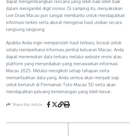
dapat mengembangkan rencana yang lebih baik lebih baik
dalam mengambil digit nomor. Di samping itu, menyaksikan
Live Draw Macau pun sangat membantu untuk mendapatkan
informasi terkini serta akurat mengenai hasil undian secara
langsung langsung.
Apabila Anda ingin memperoleh hasil terbaru, krusial untuk
selalu memperbarui informasi perihal keluaran Macau. Anda
dapat menemukan data terbaru melalui website resmi atau
platform yang menyediakan yang menawarkan informasi
Macau 2025. Melalui mengikuti setiap tahapan serta
memanfaatkan data yang, Anda semua akan menjadi siap
untuk bertaruh di Permainan Toto Macau 5D serta akan
mendapatkan peluang kemenangan yang lebih besar.
Share this Article