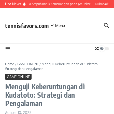
Skip to content
Hot News
Rencana Ampuh untuk Kemenangan pada JW Poker
Rubah4d: Inov
tennisfavors.com
Menu
Home
/
GAME ONLINE
/
Menguji Keberuntungan di Kudatoto:
Strategi dan Pengalaman
GAME ONLINE
Menguji Keberuntungan di
Kudatoto: Strategi dan
Pengalaman
August 10, 2025