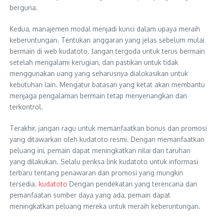
berguna.
Kedua, manajemen modal menjadi kunci dalam upaya meraih
keberuntungan. Tentukan anggaran yang jelas sebelum mulai
bermain di web kudatoto. Jangan tergoda untuk terus bermain
setelah mengalami kerugian, dan pastikan untuk tidak
menggunakan uang yang seharusnya dialokasikan untuk
kebutuhan lain. Mengatur batasan yang ketat akan membantu
menjaga pengalaman bermain tetap menyenangkan dan
terkontrol.
Terakhir, jangan ragu untuk memanfaatkan bonus dan promosi
yang ditawarkan oleh kudatoto resmi. Dengan memanfaatkan
peluang ini, pemain dapat meningkatkan nilai dari taruhan
yang dilakukan. Selalu periksa link kudatoto untuk informasi
terbaru tentang penawaran dan promosi yang mungkin
tersedia.
kudatoto
Dengan pendekatan yang terencana dan
pemanfaatan sumber daya yang ada, pemain dapat
meningkatkan peluang mereka untuk meraih keberuntungan.