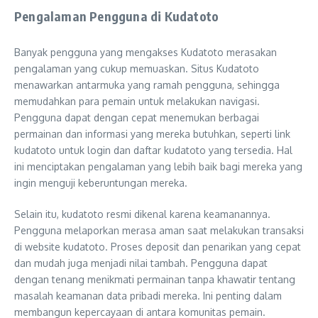
Pengalaman Pengguna di Kudatoto
Banyak pengguna yang mengakses Kudatoto merasakan
pengalaman yang cukup memuaskan. Situs Kudatoto
menawarkan antarmuka yang ramah pengguna, sehingga
memudahkan para pemain untuk melakukan navigasi.
Pengguna dapat dengan cepat menemukan berbagai
permainan dan informasi yang mereka butuhkan, seperti link
kudatoto untuk login dan daftar kudatoto yang tersedia. Hal
ini menciptakan pengalaman yang lebih baik bagi mereka yang
ingin menguji keberuntungan mereka.
Selain itu, kudatoto resmi dikenal karena keamanannya.
Pengguna melaporkan merasa aman saat melakukan transaksi
di website kudatoto. Proses deposit dan penarikan yang cepat
dan mudah juga menjadi nilai tambah. Pengguna dapat
dengan tenang menikmati permainan tanpa khawatir tentang
masalah keamanan data pribadi mereka. Ini penting dalam
membangun kepercayaan di antara komunitas pemain.