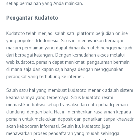
setiap permainan yang Anda mainkan.
Pengantar Kudatoto
Kudatoto telah menjadi salah satu platform perjudian online
yang populer di Indonesia. Situs ini menawarkan berbagai
macam permainan yang dapat dimainkan oleh penggemar judi
dari berbagai kalangan. Dengan kemudahan akses melalui
web kudatoto, pemain dapat menikmati pengalaman bermain
di mana saja dan kapan saja hanya dengan menggunakan
perangkat yang terhubung ke internet.
Salah satu hal yang membuat kudatoto menarik adalah sistem
keamanannya yang terpercaya. Situs kudatoto resmi
memastikan bahwa setiap transaksi dan data pribadi pemain
dilindungi dengan baik. Hal ini memberikan rasa aman kepada
pemain untuk melakukan deposit dan penarikan tanpa khawatir
akan kebocoran informasi. Selain itu, kudatoto juga
menawarkan proses pendaftaran yang mudah sehingga