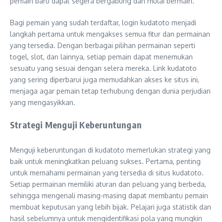
pemain baru dapat segera bergabung dan mulai bermain.
Bagi pemain yang sudah terdaftar, login kudatoto menjadi
langkah pertama untuk mengakses semua fitur dan permainan
yang tersedia. Dengan berbagai pilihan permainan seperti
togel, slot, dan lainnya, setiap pemain dapat menemukan
sesuatu yang sesuai dengan selera mereka. Link kudatoto
yang sering diperbarui juga memudahkan akses ke situs ini,
menjaga agar pemain tetap terhubung dengan dunia perjudian
yang mengasyikkan.
Strategi Menguji Keberuntungan
Menguji keberuntungan di kudatoto memerlukan strategi yang
baik untuk meningkatkan peluang sukses. Pertama, penting
untuk memahami permainan yang tersedia di situs kudatoto.
Setiap permainan memiliki aturan dan peluang yang berbeda,
sehingga mengenali masing-masing dapat membantu pemain
membuat keputusan yang lebih bijak. Pelajari juga statistik dan
hasil sebelumnya untuk mengidentifikasi pola yang mungkin