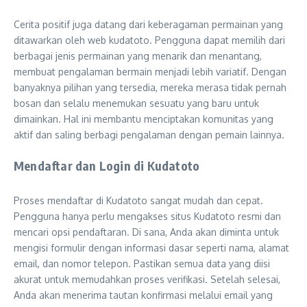
Cerita positif juga datang dari keberagaman permainan yang
ditawarkan oleh web kudatoto. Pengguna dapat memilih dari
berbagai jenis permainan yang menarik dan menantang,
membuat pengalaman bermain menjadi lebih variatif. Dengan
banyaknya pilihan yang tersedia, mereka merasa tidak pernah
bosan dan selalu menemukan sesuatu yang baru untuk
dimainkan. Hal ini membantu menciptakan komunitas yang
aktif dan saling berbagi pengalaman dengan pemain lainnya.
Mendaftar dan Login di Kudatoto
Proses mendaftar di Kudatoto sangat mudah dan cepat.
Pengguna hanya perlu mengakses situs Kudatoto resmi dan
mencari opsi pendaftaran. Di sana, Anda akan diminta untuk
mengisi formulir dengan informasi dasar seperti nama, alamat
email, dan nomor telepon. Pastikan semua data yang diisi
akurat untuk memudahkan proses verifikasi. Setelah selesai,
Anda akan menerima tautan konfirmasi melalui email yang