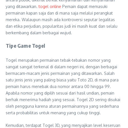
yang ditawarkan.
togel online
Pemain dapat memasuki
permainan kapan saja dan di mana saja melalui perangkat
mereka. Walaupun masih ada kontroversi seputar legalitas
dan etika perjudian, popularitas judi ini masih kuat dan selalu
berkembang dalam berbagai wujud.
Tipe Game Togel
Togel merupakan permainan tebak-tebakan nomor yang
sangat sangat terkenal di dalam negeri ini, dengan berbagai
bermacam-macam jenis permainan yang ditawarkan. Salah
satu jenis jenis yang paling biasa yaitu Toto 2D, di mana para
pemain harus menebak dua nomor antara 00 hingga 99.
Apabila nomor yang dipilih sesuai dari hasil undian, pemain
berhak menerima hadiah yang sesuai. Togel 2D sering disukai
oleh pengguna karena aturan permainannya yang sederhana
serta probabilitas untuk menang yang cukup tinggi.
Kemudian, terdapat Togel 3D, yang menyajikan level keseruan