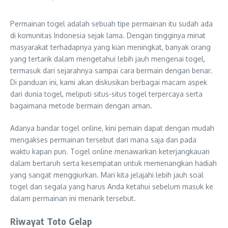
Permainan togel adalah sebuah tipe permainan itu sudah ada
di komunitas Indonesia sejak lama. Dengan tingginya minat
masyarakat terhadapnya yang kian meningkat, banyak orang
yang tertarik dalam mengetahui lebih jauh mengenai togel,
termasuk dari sejarahnya sampai cara bermain dengan benar.
Di panduan ini, kami akan diskusikan berbagai macam aspek
dari dunia togel, meliputi situs-situs togel terpercaya serta
bagaimana metode bermain dengan aman.
Adanya bandar togel online, kini pemain dapat dengan mudah
mengakses permainan tersebut dari mana saja dan pada
waktu kapan pun. Togel online menawarkan keterjangkauan
dalam bertaruh serta kesempatan untuk memenangkan hadiah
yang sangat menggiurkan. Mari kita jelajahi lebih jauh soal
togel dan segala yang harus Anda ketahui sebelum masuk ke
dalam permainan ini menarik tersebut.
Riwayat Toto Gelap