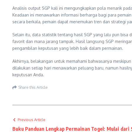
Analisis output SGP kali ini mengungkapkan pola menarik pada
Keadaan ini menawarkan informasi berharga bagi para pemai
secara berkala, pemain dapat menemukan tren dan strategi yan
Selain itu, data statistik tentang hasil SGP yang lalu pun bi
favorit dan mana jarang tampak. Hasil langsung SGP meringank
pengambilan keputusan yang lebih baik dalam permainan.
Akhirnya, belakangan untuk memahami bahwasanya meskipun an
dilakukan setiap hari menawarkan peluang baru, namun hasiln
keputusan Anda.
Share this Article
Previous Article
Buku Panduan Lengkap Permainan Togel: Mulai dari