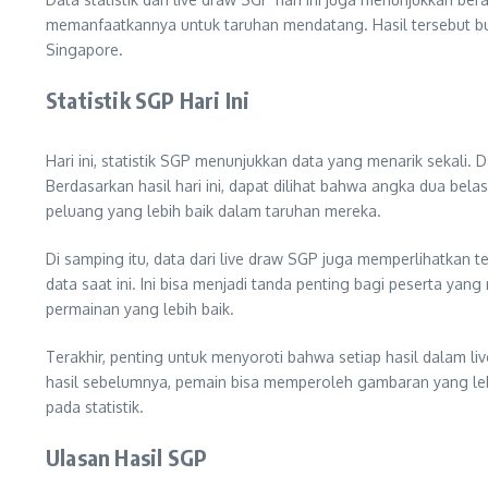
memanfaatkannya untuk taruhan mendatang. Hasil tersebut bu
Singapore.
Statistik SGP Hari Ini
Hari ini, statistik SGP menunjukkan data yang menarik sekali
Berdasarkan hasil hari ini, dapat dilihat bahwa angka dua bel
peluang yang lebih baik dalam taruhan mereka.
Di samping itu, data dari live draw SGP juga memperlihatkan t
data saat ini. Ini bisa menjadi tanda penting bagi peserta yan
permainan yang lebih baik.
Terakhir, penting untuk menyoroti bahwa setiap hasil dalam l
hasil sebelumnya, pemain bisa memperoleh gambaran yang lebi
pada statistik.
Ulasan Hasil SGP