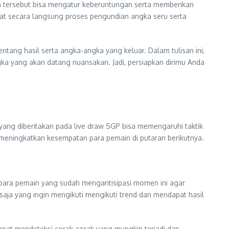
n tersebut bisa mengatur keberuntungan serta memberikan
at secara langsung proses pengundian angka seru serta
tang hasil serta angka-angka yang keluar. Dalam tulisan ini,
gka yang akan datang nuansakan. Jadi, persiapkan dirimu Anda
 yang diberitakan pada live draw SGP bisa memengaruhi taktik
 meningkatkan kesempatan para pemain di putaran berikutnya.
 para pemain yang sudah mengantisipasi momen ini agar
saja yang ingin mengikuti mengikuti trend dan mendapat hasil
dapat mendeteksi corak-corak yang mungkin terjadi dan