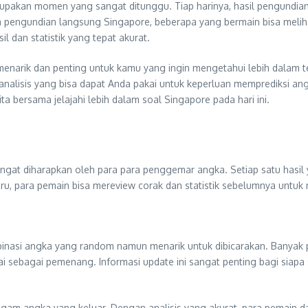
rupakan momen yang sangat ditunggu. Tiap harinya, hasil pengundia
ya pengundian langsung Singapore, beberapa yang bermain bisa melih
 dan statistik yang tepat akurat.
menarik dan penting untuk kamu yang ingin mengetahui lebih dalam ten
a analisis yang bisa dapat Anda pakai untuk keperluan memprediksi an
 bersama jelajahi lebih dalam soal Singapore pada hari ini.
angat diharapkan oleh para para penggemar angka. Setiap satu hasil
ru, para pemain bisa mereview corak dan statistik sebelumnya untuk
mbinasi angka yang random namun menarik untuk dibicarakan. Banyak
ai sebagai pemenang. Informasi update ini sangat penting bagi siapa 
beragam angka yang keluar. Dengan analisis yang akurat, para pemain 