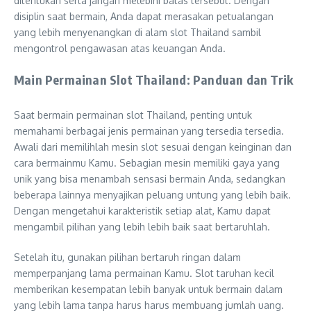
ditentukan serta jangan melebihi batas tersebut. Dengan
disiplin saat bermain, Anda dapat merasakan petualangan
yang lebih menyenangkan di alam slot Thailand sambil
mengontrol pengawasan atas keuangan Anda.
Main Permainan Slot Thailand: Panduan dan Trik
Saat bermain permainan slot Thailand, penting untuk
memahami berbagai jenis permainan yang tersedia tersedia.
Awali dari memilihlah mesin slot sesuai dengan keinginan dan
cara bermainmu Kamu. Sebagian mesin memiliki gaya yang
unik yang bisa menambah sensasi bermain Anda, sedangkan
beberapa lainnya menyajikan peluang untung yang lebih baik.
Dengan mengetahui karakteristik setiap alat, Kamu dapat
mengambil pilihan yang lebih lebih baik saat bertaruhlah.
Setelah itu, gunakan pilihan bertaruh ringan dalam
memperpanjang lama permainan Kamu. Slot taruhan kecil
memberikan kesempatan lebih banyak untuk bermain dalam
yang lebih lama tanpa harus harus membuang jumlah uang.