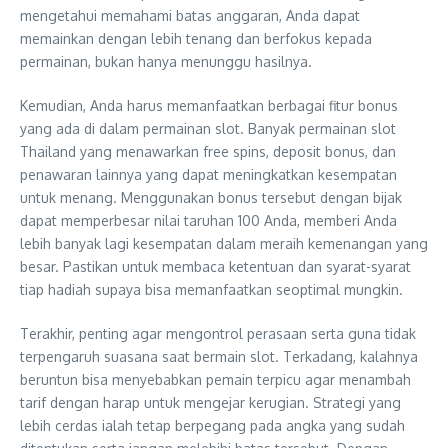
mengetahui memahami batas anggaran, Anda dapat
memainkan dengan lebih tenang dan berfokus kepada
permainan, bukan hanya menunggu hasilnya.
Kemudian, Anda harus memanfaatkan berbagai fitur bonus
yang ada di dalam permainan slot. Banyak permainan slot
Thailand yang menawarkan free spins, deposit bonus, dan
penawaran lainnya yang dapat meningkatkan kesempatan
untuk menang. Menggunakan bonus tersebut dengan bijak
dapat memperbesar nilai taruhan 100 Anda, memberi Anda
lebih banyak lagi kesempatan dalam meraih kemenangan yang
besar. Pastikan untuk membaca ketentuan dan syarat-syarat
tiap hadiah supaya bisa memanfaatkan seoptimal mungkin.
Terakhir, penting agar mengontrol perasaan serta guna tidak
terpengaruh suasana saat bermain slot. Terkadang, kalahnya
beruntun bisa menyebabkan pemain terpicu agar menambah
tarif dengan harap untuk mengejar kerugian. Strategi yang
lebih cerdas ialah tetap berpegang pada angka yang sudah