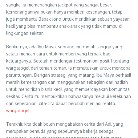
sangka, ia memenangkan jackpot yang sangat besar.
Kemenangannya bukan hanya memberi kesenangan, tetapi
juga membantu Bapak Jono untuk mendirikan sebuah yayasan
kecil yang bisa membantu anak-anak yang tidak mampu di
lingkungan sekitar.
Berikutnya, ada Ibu Maya, seorang ibu rumah tangga yang
selalu mencari cara untuk memberi yang terbaik bagi
keluarganya. Setelah mendengar testimonium positif tentang
wargatogel dari teman-teman, ia memutuskan untuk mencoba
peruntungan. Dengan strategi yang matang, Ibu Maya berhasil
meraih kemenangan dan menggunakan sebagian dari hadiah
untuk mendirikan bisnis kecil yang memberdayakan komunitas
sekitar. Cerita itu membuktikan bahwasanya melalui ketekunan
dan keberanian, cita-cita dapat berubah menjadi realita.
wargatogel
Terakhir, kita tidak boleh mengabaikan cerita dari Adi, yang
merupakan pemuda yang sebelumnya bekerja sebagai