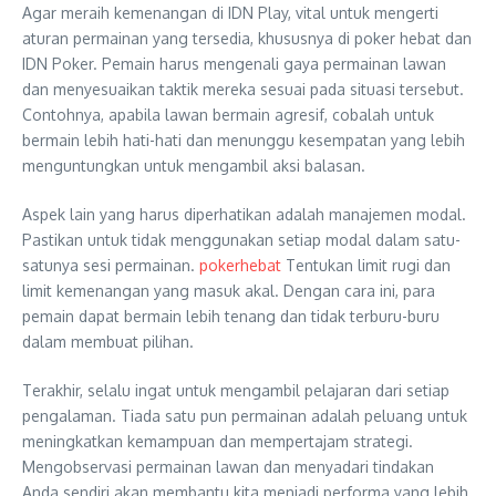
Agar meraih kemenangan di IDN Play, vital untuk mengerti
aturan permainan yang tersedia, khususnya di poker hebat dan
IDN Poker. Pemain harus mengenali gaya permainan lawan
dan menyesuaikan taktik mereka sesuai pada situasi tersebut.
Contohnya, apabila lawan bermain agresif, cobalah untuk
bermain lebih hati-hati dan menunggu kesempatan yang lebih
menguntungkan untuk mengambil aksi balasan.
Aspek lain yang harus diperhatikan adalah manajemen modal.
Pastikan untuk tidak menggunakan setiap modal dalam satu-
satunya sesi permainan.
pokerhebat
Tentukan limit rugi dan
limit kemenangan yang masuk akal. Dengan cara ini, para
pemain dapat bermain lebih tenang dan tidak terburu-buru
dalam membuat pilihan.
Terakhir, selalu ingat untuk mengambil pelajaran dari setiap
pengalaman. Tiada satu pun permainan adalah peluang untuk
meningkatkan kemampuan dan mempertajam strategi.
Mengobservasi permainan lawan dan menyadari tindakan
Anda sendiri akan membantu kita menjadi performa yang lebih