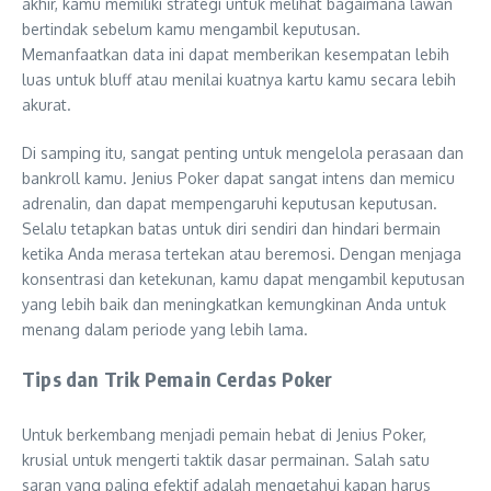
akhir, kamu memiliki strategi untuk melihat bagaimana lawan
bertindak sebelum kamu mengambil keputusan.
Memanfaatkan data ini dapat memberikan kesempatan lebih
luas untuk bluff atau menilai kuatnya kartu kamu secara lebih
akurat.
Di samping itu, sangat penting untuk mengelola perasaan dan
bankroll kamu. Jenius Poker dapat sangat intens dan memicu
adrenalin, dan dapat mempengaruhi keputusan keputusan.
Selalu tetapkan batas untuk diri sendiri dan hindari bermain
ketika Anda merasa tertekan atau beremosi. Dengan menjaga
konsentrasi dan ketekunan, kamu dapat mengambil keputusan
yang lebih baik dan meningkatkan kemungkinan Anda untuk
menang dalam periode yang lebih lama.
Tips dan Trik Pemain Cerdas Poker
Untuk berkembang menjadi pemain hebat di Jenius Poker,
krusial untuk mengerti taktik dasar permainan. Salah satu
saran yang paling efektif adalah mengetahui kapan harus