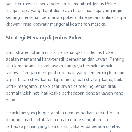
saat bertransaksi serta bermain. Ini membuat Jenius Poker
menjadi opsi yang dapat dipercaya bagi siapa saja yang ingin
senang menikmati permainan poker online secara online tanpa
khawatir rasa khawatir mengenai keamanan mereka.
Strategi Menang di Jenius Poker
Satu strategi utama untuk memenangkan di Jenius Poker
adalah memahami karakteristik permainan dan lawan. Penting
untuk menganalisis kebiasaan dan gaya bermain pemain
lainnya. Dengan mengetahui pemain yang cenderung bermain
agresif atau slow, kamu dapat mengubah strategi kamu, baik
untuk mengambil risiko saat lawan cenderung lemah atau
bermain lebih hati-hati ketika berhadapan dengan lawan yang
handal.
Teknik lain yang bagus adalah memanfaatkan letak di meja
dengan smart. Letak Anda dalam game sangat krusial
terhadap pilihan yang bisa diambil. Jika Anda berada di letak