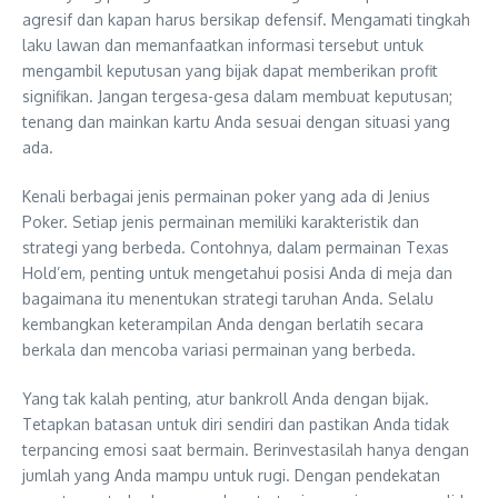
agresif dan kapan harus bersikap defensif. Mengamati tingkah
laku lawan dan memanfaatkan informasi tersebut untuk
mengambil keputusan yang bijak dapat memberikan profit
signifikan. Jangan tergesa-gesa dalam membuat keputusan;
tenang dan mainkan kartu Anda sesuai dengan situasi yang
ada.
Kenali berbagai jenis permainan poker yang ada di Jenius
Poker. Setiap jenis permainan memiliki karakteristik dan
strategi yang berbeda. Contohnya, dalam permainan Texas
Hold’em, penting untuk mengetahui posisi Anda di meja dan
bagaimana itu menentukan strategi taruhan Anda. Selalu
kembangkan keterampilan Anda dengan berlatih secara
berkala dan mencoba variasi permainan yang berbeda.
Yang tak kalah penting, atur bankroll Anda dengan bijak.
Tetapkan batasan untuk diri sendiri dan pastikan Anda tidak
terpancing emosi saat bermain. Berinvestasilah hanya dengan
jumlah yang Anda mampu untuk rugi. Dengan pendekatan