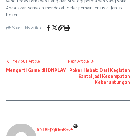
yang tegas terhadap uang dan strategi permainan yang solid,
Anda akan semakin mendekati gelar pemain jenius di Jenius
Poker.
Share this Article
Previous Article
Next Article
Mengerti Game di IDNPLAY
Poker Hebat: Dari Kegiatan
Santai Jadi Kesempatan
Keberuntungan
fOT8EJXjf0m8ov5