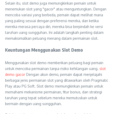
Selain itu, slot demo juga memungkinkan pemain untuk
menemukan slot yang "gacor" atau menguntungkan. Dengan
mencoba variasi yang berbeda, pemain dapat melihat mana
yang paling sesuai dengan preferensi mereka, dan ketika
mereka merasa percaya diri, mereka bisa berpindah ke versi
taruhan uang sungguhan. Ini adalah langkah penting dalam
memaksimalkan peluang menang dalam permainan slot.
Keuntungan Menggunakan Slot Demo
Menggunakan slot demo memberikan peluang bagi pemain
untuk mencoba permainan tanpa risiko kehilangan uang.
slot
demo gacor
Dengan akun demo, pemain dapat menjelajahi
berbagai jenis permainan slot yang ditawarkan oleh Pragmatic
Play atau PG Soft. Slot demo memungkinkan pemain untuk
memahami mekanisme permainan, fitur bonus, dan strategi
taruhan yang tepat sebelum mereka memutuskan untuk
bermain dengan uang sungguhan.