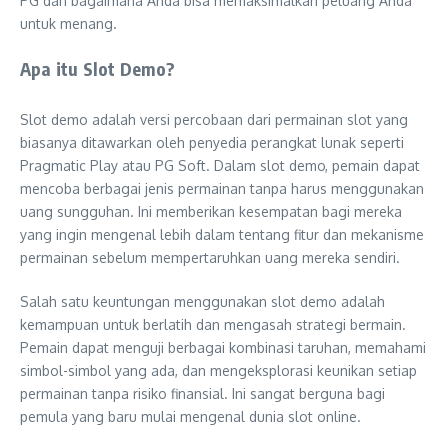
PG dan bagaimana Anda bisa memaksimalkan peluang Anda
untuk menang.
Apa itu Slot Demo?
Slot demo adalah versi percobaan dari permainan slot yang
biasanya ditawarkan oleh penyedia perangkat lunak seperti
Pragmatic Play atau PG Soft. Dalam slot demo, pemain dapat
mencoba berbagai jenis permainan tanpa harus menggunakan
uang sungguhan. Ini memberikan kesempatan bagi mereka
yang ingin mengenal lebih dalam tentang fitur dan mekanisme
permainan sebelum mempertaruhkan uang mereka sendiri.
Salah satu keuntungan menggunakan slot demo adalah
kemampuan untuk berlatih dan mengasah strategi bermain.
Pemain dapat menguji berbagai kombinasi taruhan, memahami
simbol-simbol yang ada, dan mengeksplorasi keunikan setiap
permainan tanpa risiko finansial. Ini sangat berguna bagi
pemula yang baru mulai mengenal dunia slot online.