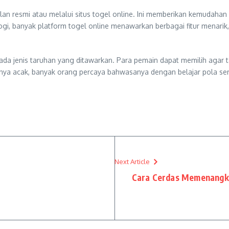
alan resmi atau melalui situs togel online. Ini memberikan kemudahan 
i, banyak platform togel online menawarkan berbagai fitur menarik, 
da jenis taruhan yang ditawarkan. Para pemain dapat memilih agar
nya acak, banyak orang percaya bahwasanya dengan belajar pola sert
Next Article
Cara Cerdas Memenangka