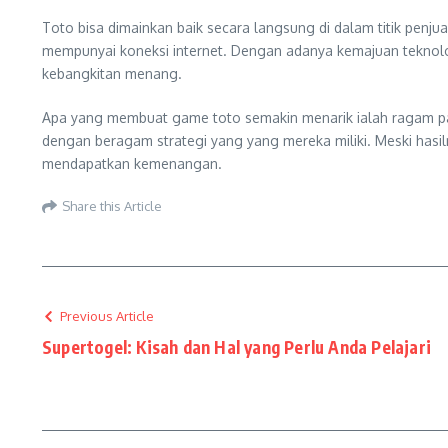
Toto bisa dimainkan baik secara langsung di dalam titik penju
mempunyai koneksi internet. Dengan adanya kemajuan teknolog
kebangkitan menang.
Apa yang membuat game toto semakin menarik ialah ragam pa
dengan beragam strategi yang yang mereka miliki. Meski hasil
mendapatkan kemenangan.
Share this Article
Previous Article
Supertogel: Kisah dan Hal yang Perlu Anda Pelajari