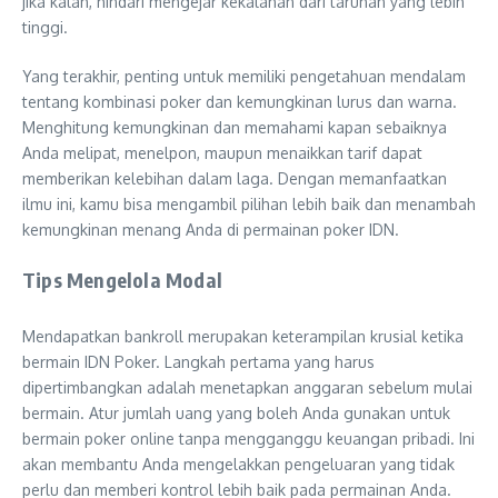
jika kalah, hindari mengejar kekalahan dari taruhan yang lebih
tinggi.
Yang terakhir, penting untuk memiliki pengetahuan mendalam
tentang kombinasi poker dan kemungkinan lurus dan warna.
Menghitung kemungkinan dan memahami kapan sebaiknya
Anda melipat, menelpon, maupun menaikkan tarif dapat
memberikan kelebihan dalam laga. Dengan memanfaatkan
ilmu ini, kamu bisa mengambil pilihan lebih baik dan menambah
kemungkinan menang Anda di permainan poker IDN.
Tips Mengelola Modal
Mendapatkan bankroll merupakan keterampilan krusial ketika
bermain IDN Poker. Langkah pertama yang harus
dipertimbangkan adalah menetapkan anggaran sebelum mulai
bermain. Atur jumlah uang yang boleh Anda gunakan untuk
bermain poker online tanpa mengganggu keuangan pribadi. Ini
akan membantu Anda mengelakkan pengeluaran yang tidak
perlu dan memberi kontrol lebih baik pada permainan Anda.