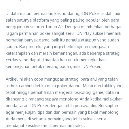
Di dalam alam permainan kasino daring, IDN Poker sudah jadi
salah satunya platform yang paling paling populer oleh para
pengguna di seluruh Tanah Air. Dengan memberikan berbagai
ragam permainan poker sangat seru, IDN Play sukses menarik
perhatian banyak game, baik itu pemula ataupun yang sudah
sudah. Bagi mereka yang ingin berkeinginan mengasah
keterampilan dan meraih kemenangan, ada beberapa strategi
cerdas yang dapat dimanfaatkan untuk meningkatkan
kemungkinan untuk menang pada game IDN Poker.
Artikel ini akan coba mengupas strategi para ahli yang telah
terbukti ampuh ketika main poker daring. Mulai dari taktik yang
tepat hingga pemahaman mengenai psikologi game, data ini
dirancang dirancang supaya menolong Anda ketika melakukan
pendaftaran IDN Poker dengan lebih percaya diri. Bersiaplah
agar menjelajahi tips dan dan bermain yang bakal menolong
Anda menjadi sebagai pemain yang lebih sukses serta
mendapat kesuksesan di permainan poker.