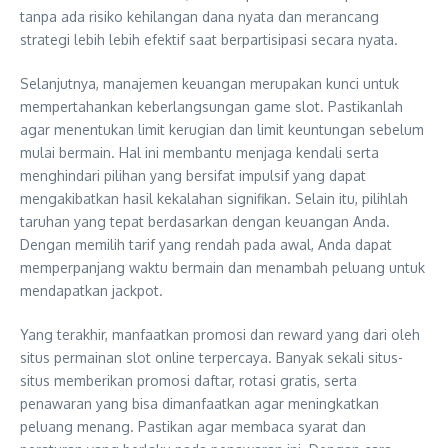
tanpa ada risiko kehilangan dana nyata dan merancang
strategi lebih lebih efektif saat berpartisipasi secara nyata.
Selanjutnya, manajemen keuangan merupakan kunci untuk
mempertahankan keberlangsungan game slot. Pastikanlah
agar menentukan limit kerugian dan limit keuntungan sebelum
mulai bermain. Hal ini membantu menjaga kendali serta
menghindari pilihan yang bersifat impulsif yang dapat
mengakibatkan hasil kekalahan signifikan. Selain itu, pilihlah
taruhan yang tepat berdasarkan dengan keuangan Anda.
Dengan memilih tarif yang rendah pada awal, Anda dapat
memperpanjang waktu bermain dan menambah peluang untuk
mendapatkan jackpot.
Yang terakhir, manfaatkan promosi dan reward yang dari oleh
situs permainan slot online terpercaya. Banyak sekali situs-
situs memberikan promosi daftar, rotasi gratis, serta
penawaran yang bisa dimanfaatkan agar meningkatkan
peluang menang. Pastikan agar membaca syarat dan