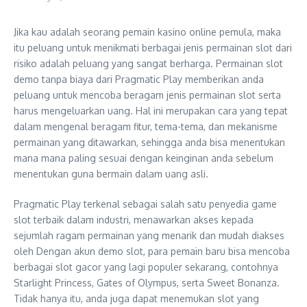
Jika kau adalah seorang pemain kasino online pemula, maka
itu peluang untuk menikmati berbagai jenis permainan slot dari
risiko adalah peluang yang sangat berharga. Permainan slot
demo tanpa biaya dari Pragmatic Play memberikan anda
peluang untuk mencoba beragam jenis permainan slot serta
harus mengeluarkan uang. Hal ini merupakan cara yang tepat
dalam mengenal beragam fitur, tema-tema, dan mekanisme
permainan yang ditawarkan, sehingga anda bisa menentukan
mana mana paling sesuai dengan keinginan anda sebelum
menentukan guna bermain dalam uang asli.
Pragmatic Play terkenal sebagai salah satu penyedia game
slot terbaik dalam industri, menawarkan akses kepada
sejumlah ragam permainan yang menarik dan mudah diakses
oleh Dengan akun demo slot, para pemain baru bisa mencoba
berbagai slot gacor yang lagi populer sekarang, contohnya
Starlight Princess, Gates of Olympus, serta Sweet Bonanza.
Tidak hanya itu, anda juga dapat menemukan slot yang