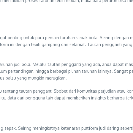
i menjadikan proses taruhan lebih mudah, maka para petaruh bisa me
gat penting untuk para pemain taruhan sepak bola. Seiring dengan m
atform ini dengan lebih gampang dan selamat. Tautan pengganti yang
ruhan judi bola. Melalui tautan pengganti yang ada, anda dapat mas
elum pertandingan, hingga berbagai pilihan taruhan lainnya. Sangat pe
tus palsu yang mungkin merugikan.
u tentang tautan pengganti Sbobet dari komunitas perjudian atau k
 itu, data dari pengguna lain dapat memberikan insights berharga ter
g sepak. Seiring meningkatnya ketenaran platform judi daring sepe