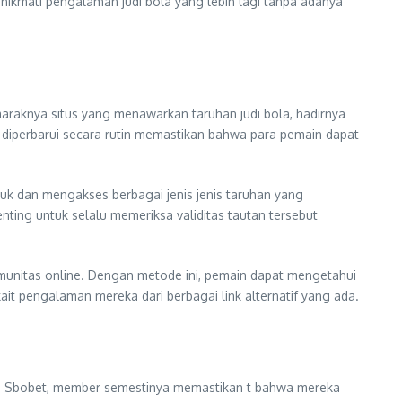
nikmati pengalaman judi bola yang lebih lagi tanpa adanya
araknya situs yang menawarkan taruhan judi bola, hadirnya
 diperbarui secara rutin memastikan bahwa para pemain dapat
uk dan mengakses berbagai jenis jenis taruhan yang
nting untuk selalu memeriksa validitas tautan tersebut
omunitas online. Dengan metode ini, pemain dapat mengetahui
kait pengalaman mereka dari berbagai link alternatif yang ada.
rti Sbobet, member semestinya memastikan t bahwa mereka