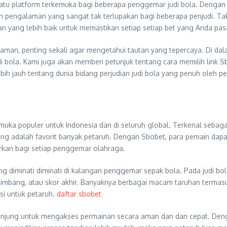
h satu platform terkemuka bagi beberapa penggemar judi bola. Dengan 
pengalaman yang sangat tak terlupakan bagi beberapa penjudi. Tak ha
 yang lebih baik untuk memastikan setiap setiap bet yang Anda pas
 aman, penting sekali agar mengetahui tautan yang tepercaya. Di dala
bola. Kami juga akan memberi petunjuk tentang cara memilih link Sb
ebih jauh tentang dunia bidang perjudian judi bola yang penuh oleh pe
muka populer untuk Indonesia dan di seluruh global. Terkenal sebag
ng adalah favorit banyak petaruh. Dengan Sbobet, para pemain dapa
rkan bagi setiap penggemar olahraga.
ng diminati diminati di kalangan penggemar sepak bola. Pada judi 
l imbang, atau skor akhir. Banyaknya berbagai macam taruhan termas
si untuk petaruh.
daftar sbobet
unjung untuk mengakses permainan secara aman dan dan cepat. Denga