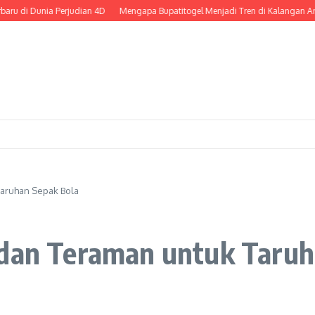
aru di Dunia Perjudian 4D
Mengapa Bupatitogel Menjadi Tren di Kalangan An
Taruhan Sepak Bola
 dan Teraman untuk Taruh