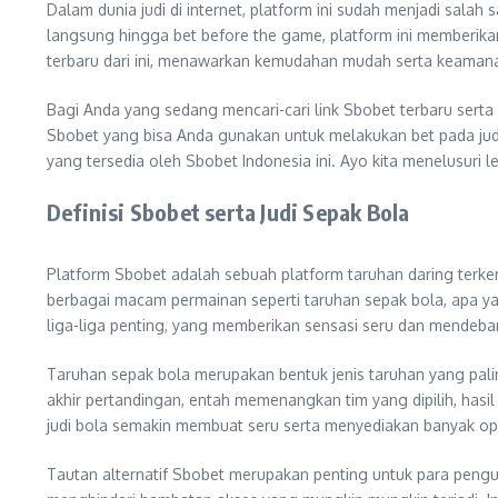
Dalam dunia judi di internet, platform ini sudah menjadi sala
langsung hingga bet before the game, platform ini memberikan 
terbaru dari ini, menawarkan kemudahan mudah serta keamanan
Bagi Anda yang sedang mencari-cari link Sbobet terbaru serta
Sbobet yang bisa Anda gunakan untuk melakukan bet pada judi 
yang tersedia oleh Sbobet Indonesia ini. Ayo kita menelusuri l
Definisi Sbobet serta Judi Sepak Bola
Platform Sbobet adalah sebuah platform taruhan daring terke
berbagai macam permainan seperti taruhan sepak bola, apa ya
liga-liga penting, yang memberikan sensasi seru dan mendeba
Taruhan sepak bola merupakan bentuk jenis taruhan yang pali
akhir pertandingan, entah memenangkan tim yang dipilih, hasi
judi bola semakin membuat seru serta menyediakan banyak op
Tautan alternatif Sbobet merupakan penting untuk para peng