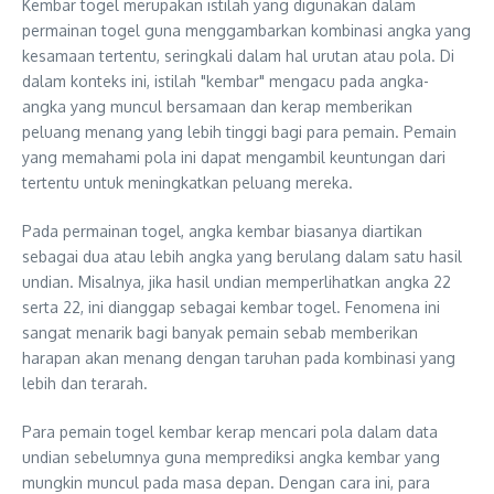
Kembar togel merupakan istilah yang digunakan dalam
permainan togel guna menggambarkan kombinasi angka yang
kesamaan tertentu, seringkali dalam hal urutan atau pola. Di
dalam konteks ini, istilah "kembar" mengacu pada angka-
angka yang muncul bersamaan dan kerap memberikan
peluang menang yang lebih tinggi bagi para pemain. Pemain
yang memahami pola ini dapat mengambil keuntungan dari
tertentu untuk meningkatkan peluang mereka.
Pada permainan togel, angka kembar biasanya diartikan
sebagai dua atau lebih angka yang berulang dalam satu hasil
undian. Misalnya, jika hasil undian memperlihatkan angka 22
serta 22, ini dianggap sebagai kembar togel. Fenomena ini
sangat menarik bagi banyak pemain sebab memberikan
harapan akan menang dengan taruhan pada kombinasi yang
lebih dan terarah.
Para pemain togel kembar kerap mencari pola dalam data
undian sebelumnya guna memprediksi angka kembar yang
mungkin muncul pada masa depan. Dengan cara ini, para