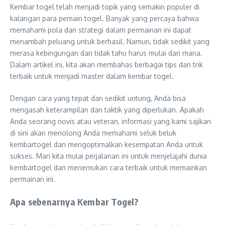
Kembar togel telah menjadi topik yang semakin populer di
kalangan para pemain togel. Banyak yang percaya bahwa
memahami pola dan strategi dalam permainan ini dapat
menambah peluang untuk berhasil. Namun, tidak sedikit yang
merasa kebingungan dan tidak tahu harus mulai dari mana.
Dalam artikel ini, kita akan membahas berbagai tips dan trik
terbaik untuk menjadi master dalam kembar togel.
Dengan cara yang tepat dan sedikit untung, Anda bisa
mengasah keterampilan dan taktik yang diperlukan. Apakah
Anda seorang novis atau veteran, informasi yang kami sajikan
di sini akan menolong Anda memahami seluk beluk
kembartogel dan mengoptimalkan kesempatan Anda untuk
sukses. Mari kita mulai perjalanan ini untuk menjelajahi dunia
kembartogel dan menemukan cara terbaik untuk memainkan
permainan ini.
Apa sebenarnya Kembar Togel?