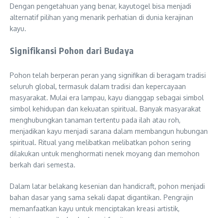
Dengan pengetahuan yang benar, kayutogel bisa menjadi
alternatif pilihan yang menarik perhatian di dunia kerajinan
kayu.
Signifikansi Pohon dari Budaya
Pohon telah berperan peran yang signifikan di beragam tradisi
seluruh global, termasuk dalam tradisi dan kepercayaan
masyarakat. Mulai era lampau, kayu dianggap sebagai simbol
simbol kehidupan dan kekuatan spiritual. Banyak masyarakat
menghubungkan tanaman tertentu pada ilah atau roh,
menjadikan kayu menjadi sarana dalam membangun hubungan
spiritual. Ritual yang melibatkan melibatkan pohon sering
dilakukan untuk menghormati nenek moyang dan memohon
berkah dari semesta.
Dalam latar belakang kesenian dan handicraft, pohon menjadi
bahan dasar yang sama sekali dapat digantikan. Pengrajin
memanfaatkan kayu untuk menciptakan kreasi artistik,