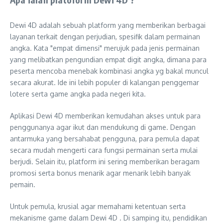
Dewi 4D adalah sebuah platform yang memberikan berbagai
layanan terkait dengan perjudian, spesifik dalam permainan
angka. Kata "empat dimensi" merujuk pada jenis permainan
yang melibatkan pengundian empat digit angka, dimana para
peserta mencoba menebak kombinasi angka yg bakal muncul
secara akurat. Ide ini lebih populer di kalangan penggemar
lotere serta game angka pada negeri kita.
Aplikasi Dewi 4D memberikan kemudahan akses untuk para
penggunanya agar ikut dan mendukung di game. Dengan
antarmuka yang bersahabat pengguna, para pemula dapat
secara mudah mengerti cara fungsi permainan serta mulai
berjudi. Selain itu, platform ini sering memberikan beragam
promosi serta bonus menarik agar menarik lebih banyak
pemain.
Untuk pemula, krusial agar memahami ketentuan serta
mekanisme game dalam Dewi 4D . Di samping itu, pendidikan