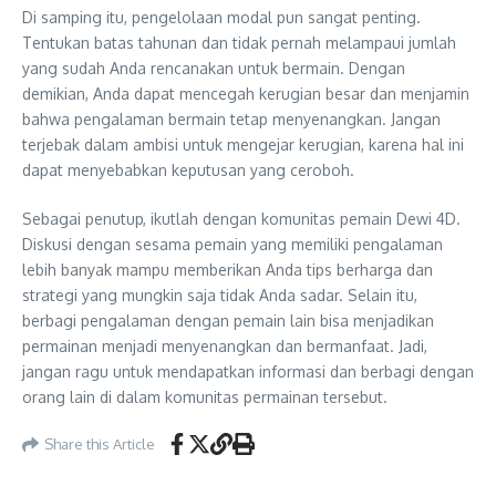
Di samping itu, pengelolaan modal pun sangat penting.
Tentukan batas tahunan dan tidak pernah melampaui jumlah
yang sudah Anda rencanakan untuk bermain. Dengan
demikian, Anda dapat mencegah kerugian besar dan menjamin
bahwa pengalaman bermain tetap menyenangkan. Jangan
terjebak dalam ambisi untuk mengejar kerugian, karena hal ini
dapat menyebabkan keputusan yang ceroboh.
Sebagai penutup, ikutlah dengan komunitas pemain Dewi 4D.
Diskusi dengan sesama pemain yang memiliki pengalaman
lebih banyak mampu memberikan Anda tips berharga dan
strategi yang mungkin saja tidak Anda sadar. Selain itu,
berbagi pengalaman dengan pemain lain bisa menjadikan
permainan menjadi menyenangkan dan bermanfaat. Jadi,
jangan ragu untuk mendapatkan informasi dan berbagi dengan
orang lain di dalam komunitas permainan tersebut.
Share this Article