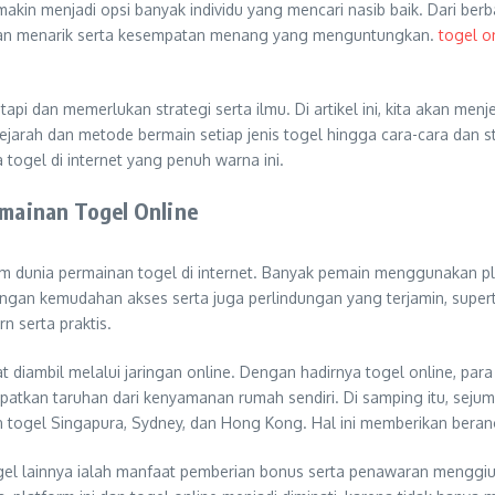
emakin menjadi opsi banyak individu yang mencari nasib baik. Dari berb
an menarik serta kesempatan menang yang menguntungkan.
togel o
i dan memerlukan strategi serta ilmu. Di artikel ini, kita akan me
ejarah dan metode bermain setiap jenis togel hingga cara-cara dan 
 togel di internet yang penuh warna ini.
mainan Togel Online
am dunia permainan togel di internet. Banyak pemain menggunakan pl
ngan kemudahan akses serta juga perlindungan yang terjamin, supert
 serta praktis.
 diambil melalui jaringan online. Dengan hadirnya togel online, par
patkan taruhan dari kenyamanan rumah sendiri. Di samping itu, sej
an togel Singapura, Sydney, dan Hong Kong. Hal ini memberikan ber
togel lainnya ialah manfaat pemberian bonus serta penawaran mengg