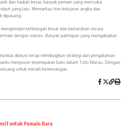
narik dan hadiah besar, banyak pemain yang mencoba
tput yang lalu. Memantau tren keluaran angka dan
k dipasang.
t menghindari kehilangan besar dan bertaruhan secara
bermain dengan sukses. Banyak partisipan yang mengabaikan
munitas diskusi kerap membagikan strategi dan pengalaman
membantu menyusun kesempatan baru dalam Toto Macau. Dengan
 peluang untuk meraih kemenangan.
sif untuk Pemain Baru