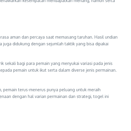
anya menawarkan kesempatan mendapatkan menang, namun serta
 merasa aman dan percaya saat memasang taruhan. Hasil undian
ra juga didukung dengan sejumlah taktik yang bisa dipakai
k sekali bagi para pemain yang menyukai variasi pada jenis
epada pemain untuk ikut serta dalam diverse jenis permainan.
m, pemain terus-menerus punya peluang untuk meraih
an dengan hal varian permainan dan strategi, togel ini