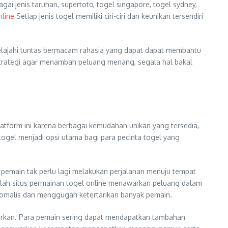
agai jenis taruhan, supertoto, togel singapore, togel sydney,
nline
Setiap jenis togel memiliki ciri-ciri dan keunikan tersendiri
njelajahi tuntas bermacam rahasia yang dapat dapat membantu
strategi agar menambah peluang menang, segala hal bakal
atform ini karena berbagai kemudahan unikan yang tersedia,
ogel menjadi opsi utama bagi para pecinta togel yang
a pemain tak perlu lagi melakukan perjalanan menuju tempat
umlah situs permainan togel online menawarkan peluang dalam
anomalis dan menggugah ketertarikan banyak pemain.
iurkan. Para pemain sering dapat mendapatkan tambahan