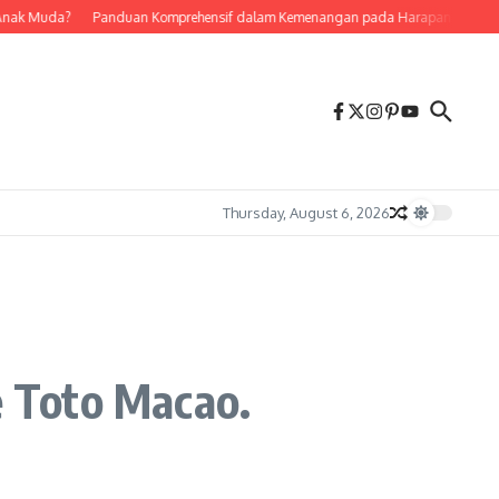
nak Muda?
Panduan Komprehensif dalam Kemenangan pada Harapan empat di
Thursday, August 6, 2026
e Toto Macao.