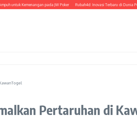
puh untuk Kemenangan pada JW Poker
Rubah4d: Inovasi Terbaru di Dunia Per
i KawanTogel
malkan Pertaruhan di Ka