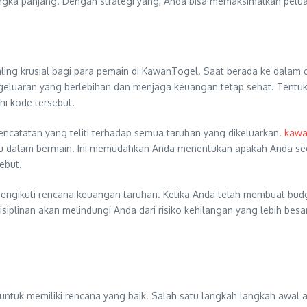
ngka panjang. Dengan strategi yang, Anda bisa memaksimalkan pelu
ling krusial bagi para pemain di KawanTogel. Saat berada ke dalam 
engeluaran yang berlebihan dan menjaga keuangan tetap sehat. Tentu
hi kode tersebut.
ncatatan yang teliti terhadap semua taruhan yang dikeluarkan.
kawa
u dalam bermain. Ini memudahkan Anda menentukan apakah Anda seda
ebut.
mengikuti rencana keuangan taruhan. Ketika Anda telah membuat budge
disiplinan akan melindungi Anda dari risiko kehilangan yang lebih b
ntuk memiliki rencana yang baik. Salah satu langkah langkah awal 