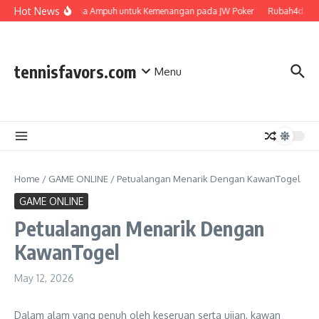
Skip to content
Hot News
Rencana Ampuh untuk Kemenangan pada JW Poker
Rubah4d: Ino
tennisfavors.com
Menu
Home
/
GAME ONLINE
/
Petualangan Menarik Dengan KawanTogel
GAME ONLINE
Petualangan Menarik Dengan
KawanTogel
May 12, 2026
Dalam alam yang penuh oleh keseruan serta ujian, kawan