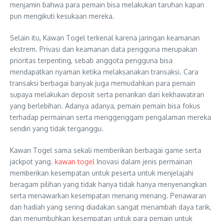
menjamin bahwa para pemain bisa melakukan taruhan kapan
pun mengikuti kesukaan mereka.
Selain itu, Kawan Togel terkenal karena jaringan keamanan
ekstrem. Privasi dan keamanan data pengguna merupakan
prioritas terpenting, sebab anggota pengguna bisa
mendapatkan nyaman ketika melaksanakan transaksi. Cara
transaksi berbagai banyak juga memudahkan para pemain
supaya melakukan deposit serta penarikan dari kekhawatiran
yang berlebihan. Adanya adanya, pemain pemain bisa fokus
terhadap permainan serta menggenggam pengalaman mereka
sendiri yang tidak terganggu.
Kawan Togel sama sekali memberikan berbagai game serta
jackpot yang.
kawan togel
Inovasi dalam jenis permainan
memberikan kesempatan untuk peserta untuk menjelajahi
beragam pilihan yang tidak hanya tidak hanya menyenangkan
serta menawarkan kesempatan menang menang. Penawaran
dan hadiah yang sering diadakan sangat menambah daya tarik,
dan menumbuhkan kesempatan untuk para pemain untuk